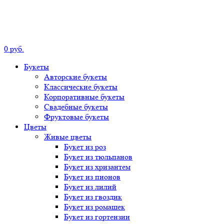
0
р
уб.
Букеты
Авторские
букеты
Классические
букеты
Корпоративные
букеты
Свадебные
букеты
Фруктовые
букеты
Цветы
Живые цветы
Букет
из роз
Букет
из тюльпанов
Букет
из хризантем
Букет
из пионов
Букет
из лилий
Букет
из гвоздик
Букет
из ромашек
Букет
из гортензии