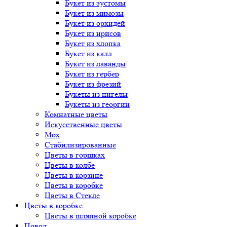
Букет
из эустомы
Букет
из мимозы
Букет
из орхидей
Букет
из ирисов
Букет
из хлопка
Букет
из калл
Букет
из лаванды
Букет
из гербер
Букет
из фрезий
Букеты
из нигелы
Букеты
из георгин
Комнатные цветы
Искусственные цветы
Мох
Стабилизированные
Цветы в горшках
Цветы в колбе
Цветы в корзине
Цветы в коробке
Цветы в Стекле
Цветы в коробке
Цветы в шляпной коробке
Повод