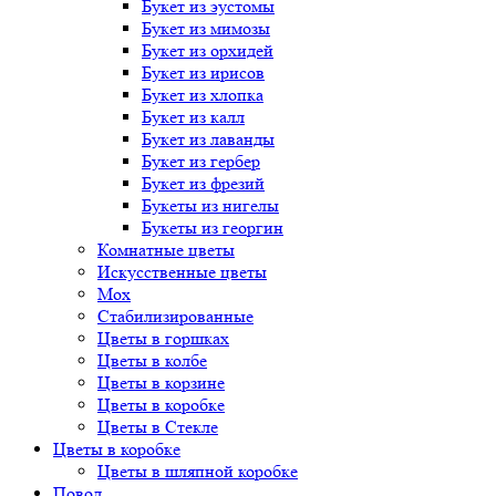
Букет
из эустомы
Букет
из мимозы
Букет
из орхидей
Букет
из ирисов
Букет
из хлопка
Букет
из калл
Букет
из лаванды
Букет
из гербер
Букет
из фрезий
Букеты
из нигелы
Букеты
из георгин
Комнатные цветы
Искусственные цветы
Мох
Стабилизированные
Цветы в горшках
Цветы в колбе
Цветы в корзине
Цветы в коробке
Цветы в Стекле
Цветы в коробке
Цветы в шляпной коробке
Повод