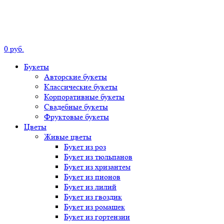
0
р
уб.
Букеты
Авторские
букеты
Классические
букеты
Корпоративные
букеты
Свадебные
букеты
Фруктовые
букеты
Цветы
Живые цветы
Букет
из роз
Букет
из тюльпанов
Букет
из хризантем
Букет
из пионов
Букет
из лилий
Букет
из гвоздик
Букет
из ромашек
Букет
из гортензии