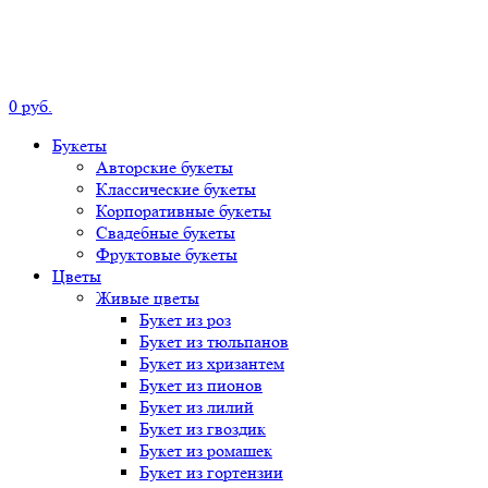
0
р
уб.
Букеты
Авторские
букеты
Классические
букеты
Корпоративные
букеты
Свадебные
букеты
Фруктовые
букеты
Цветы
Живые цветы
Букет
из роз
Букет
из тюльпанов
Букет
из хризантем
Букет
из пионов
Букет
из лилий
Букет
из гвоздик
Букет
из ромашек
Букет
из гортензии