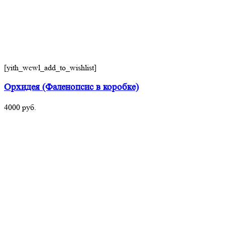
[yith_wcwl_add_to_wishlist]
Орхидея (Фаленопсис в коробке)
4000
руб.