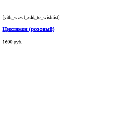
[yith_wcwl_add_to_wishlist]
Цикламен (розовый)
1600
руб.