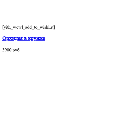
[yith_wcwl_add_to_wishlist]
Орхидея в кружке
3900
руб.