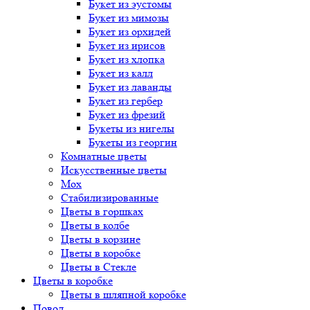
Букет
из эустомы
Букет
из мимозы
Букет
из орхидей
Букет
из ирисов
Букет
из хлопка
Букет
из калл
Букет
из лаванды
Букет
из гербер
Букет
из фрезий
Букеты
из нигелы
Букеты
из георгин
Комнатные цветы
Искусственные цветы
Мох
Стабилизированные
Цветы в горшках
Цветы в колбе
Цветы в корзине
Цветы в коробке
Цветы в Стекле
Цветы в коробке
Цветы в шляпной коробке
Повод