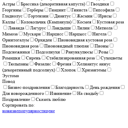
Астры
Брассика (декоративная капуста)
Гвоздики
Георгины
Герберы
Гиацинт
Гиниста
Гипсофила
Гладиолус
Гортензии
Диантус
Жасмин
Ирисы
Каллы
Колокольчик (Кампанула)
Космея
Кустовая роза
Лаванда
Лагурус
Ландыши
Лилии
Матиола
Мимоза
Мускари
Нарцисс
Нарцысс
Нигела
Орнитогалум
Орхидеи
Пионовидная кустовая роза
Пионовидная роза
Пионовидный тлюпан
Пионы
Подснежники
Подсолнухи
Ранункулюсы
Розы
Ромашки
Сирень
Стабилизированная роза
Сухоцветы
Тюльпаны
Физалис
Фрезия
Хелиантус аннус
(декоративный подсолнух)
Хлопок
Хризантемы
Эустома
Повод
Бизнес-поздравления
Благодарность
День рождения
Для новорожденного
Извинение
На свадьбу
Поздравление
Сказать люблю
Сортировать по:
новизне
популярности
цене