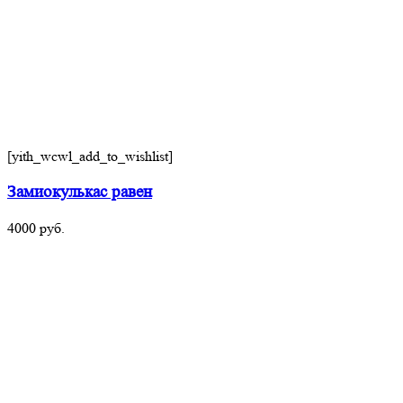
[yith_wcwl_add_to_wishlist]
Замиокулькас равен
4000
руб.