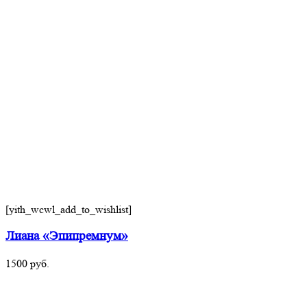
[yith_wcwl_add_to_wishlist]
Лиана «Эпипремнум»
1500
руб.