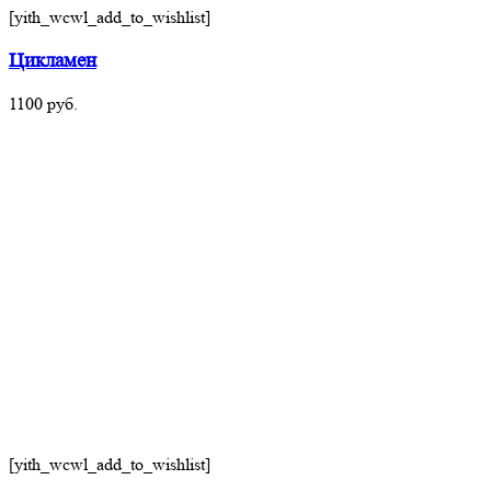
[yith_wcwl_add_to_wishlist]
Цикламен
1100
руб.
[yith_wcwl_add_to_wishlist]