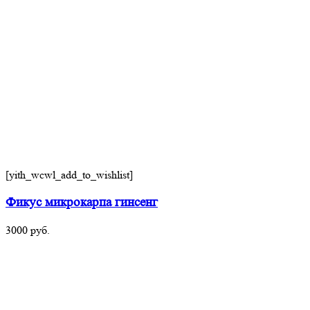
[yith_wcwl_add_to_wishlist]
Фикус микрокарпа гинсенг
3000
руб.