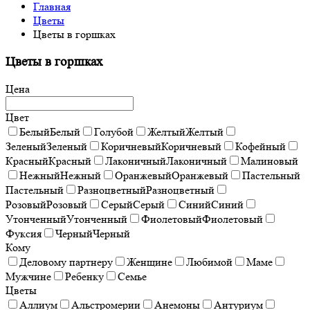
Главная
Цветы
Цветы в горшках
Цветы в горшках
Цена
Цвет
Белый
Белый
Голубой
Желтый
Желтый
Зеленый
Зеленый
Коричневый
Коричневый
Кофейный
Красный
Красный
Лаконичный
Лаконичный
Малиновый
Нежный
Нежный
Оранжевый
Оранжевый
Пастельный
Пастельный
Разноцветный
Разноцветный
Розовый
Розовый
Серый
Серый
Синий
Синий
Утонченный
Утонченный
Фиолетовый
Фиолетовый
Фуксия
Черный
Черный
Кому
Деловому партнеру
Женщине
Любимой
Маме
Мужчине
Ребенку
Семье
Цветы
Аллиум
Альстромерии
Анемоны
Антуриум