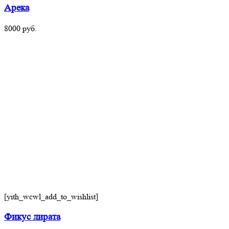
Арека
8000
руб.
[yith_wcwl_add_to_wishlist]
Фикус лирата