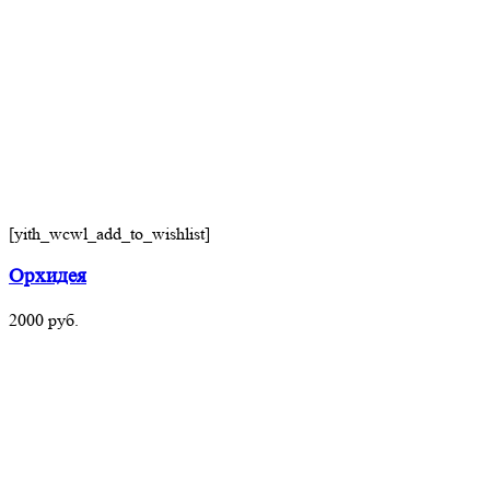
[yith_wcwl_add_to_wishlist]
Орхидея
2000
руб.