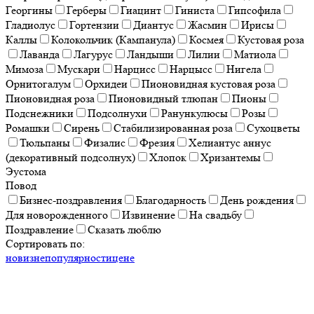
Георгины
Герберы
Гиацинт
Гиниста
Гипсофила
Гладиолус
Гортензии
Диантус
Жасмин
Ирисы
Каллы
Колокольчик (Кампанула)
Космея
Кустовая роза
Лаванда
Лагурус
Ландыши
Лилии
Матиола
Мимоза
Мускари
Нарцисс
Нарцысс
Нигела
Орнитогалум
Орхидеи
Пионовидная кустовая роза
Пионовидная роза
Пионовидный тлюпан
Пионы
Подснежники
Подсолнухи
Ранункулюсы
Розы
Ромашки
Сирень
Стабилизированная роза
Сухоцветы
Тюльпаны
Физалис
Фрезия
Хелиантус аннус
(декоративный подсолнух)
Хлопок
Хризантемы
Эустома
Повод
Бизнес-поздравления
Благодарность
День рождения
Для новорожденного
Извинение
На свадьбу
Поздравление
Сказать люблю
Сортировать по:
новизне
популярности
цене