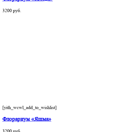
3200
руб.
[yith_wcwl_add_to_wishlist]
Флорариум «Яшма»
3200
руб.