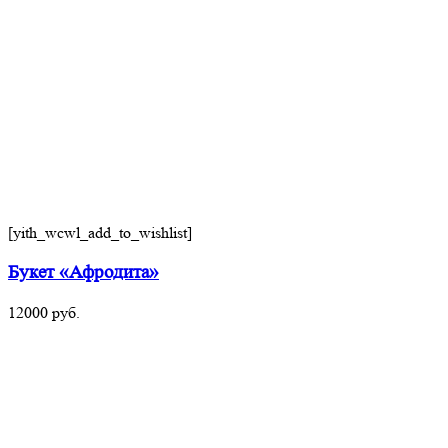
[yith_wcwl_add_to_wishlist]
Букет «Афродита»
12000
руб.