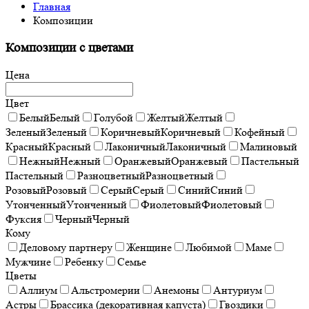
Главная
Композиции
Композиции с цветами
Цена
Цвет
Белый
Белый
Голубой
Желтый
Желтый
Зеленый
Зеленый
Коричневый
Коричневый
Кофейный
Красный
Красный
Лаконичный
Лаконичный
Малиновый
Нежный
Нежный
Оранжевый
Оранжевый
Пастельный
Пастельный
Разноцветный
Разноцветный
Розовый
Розовый
Серый
Серый
Синий
Синий
Утонченный
Утонченный
Фиолетовый
Фиолетовый
Фуксия
Черный
Черный
Кому
Деловому партнеру
Женщине
Любимой
Маме
Мужчине
Ребенку
Семье
Цветы
Аллиум
Альстромерии
Анемоны
Антуриум
Астры
Брассика (декоративная капуста)
Гвоздики