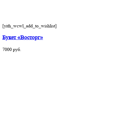
[yith_wcwl_add_to_wishlist]
Букет «Восторг»
7000
руб.