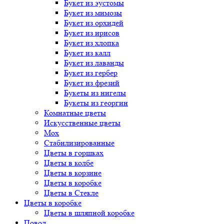
Букет
из эустомы
Букет
из мимозы
Букет
из орхидей
Букет
из ирисов
Букет
из хлопка
Букет
из калл
Букет
из лаванды
Букет
из гербер
Букет
из фрезий
Букеты
из нигелы
Букеты
из георгин
Комнатные цветы
Искусственные цветы
Мох
Стабилизированные
Цветы в горшках
Цветы в колбе
Цветы в корзине
Цветы в коробке
Цветы в Стекле
Цветы в коробке
Цветы в шляпной коробке
Повод