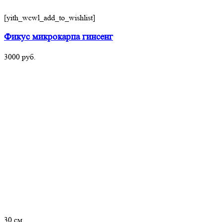
[yith_wcwl_add_to_wishlist]
Фикус микрокарпа гинсенг
3000
руб.
30 см