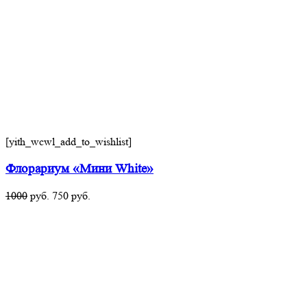
[yith_wcwl_add_to_wishlist]
Флорариум «Мини White»
1000
руб.
750
руб.