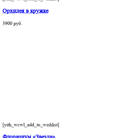
Орхидея в кружке
3900
руб.
[yith_wcwl_add_to_wishlist]
Флорариум «Звезда»