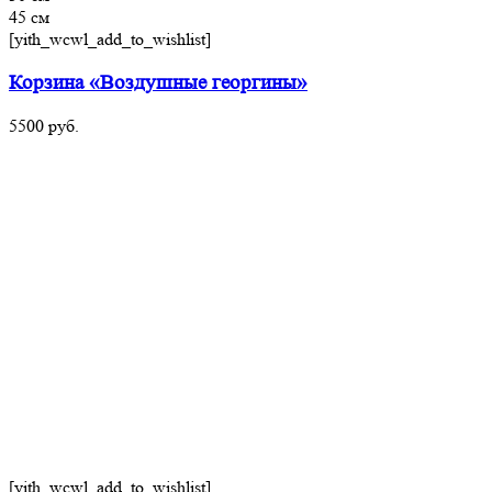
45 см
[yith_wcwl_add_to_wishlist]
Корзина «Воздушные георгины»
5500
руб.
[yith_wcwl_add_to_wishlist]