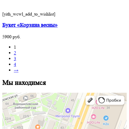
[yith_wcwl_add_to_wishlist]
Букет «Корзина весны»
5900
руб.
1
2
3
4
→
Мы находимся