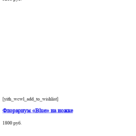
[yith_wcwl_add_to_wishlist]
Флорариум «Blue» на ножке
1800
руб.