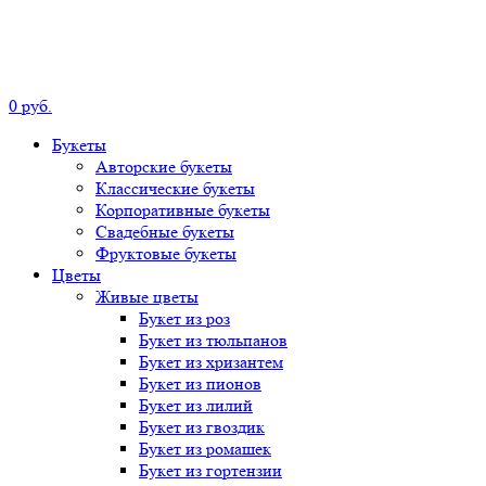
0
р
уб.
Букеты
Авторские
букеты
Классические
букеты
Корпоративные
букеты
Свадебные
букеты
Фруктовые
букеты
Цветы
Живые цветы
Букет
из роз
Букет
из тюльпанов
Букет
из хризантем
Букет
из пионов
Букет
из лилий
Букет
из гвоздик
Букет
из ромашек
Букет
из гортензии