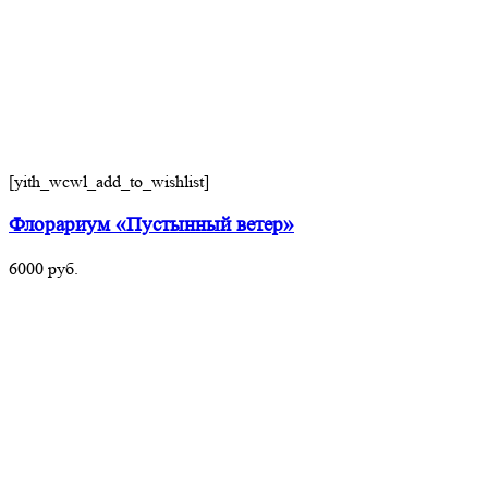
[yith_wcwl_add_to_wishlist]
Флорариум «Пустынный ветер»
6000
руб.