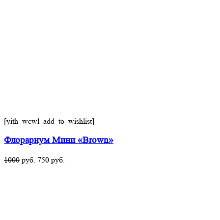
[yith_wcwl_add_to_wishlist]
Флорариум Мини «Brown»
1000
руб.
750
руб.