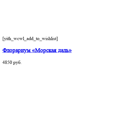
[yith_wcwl_add_to_wishlist]
Флорариум «Морская даль»
4850
руб.