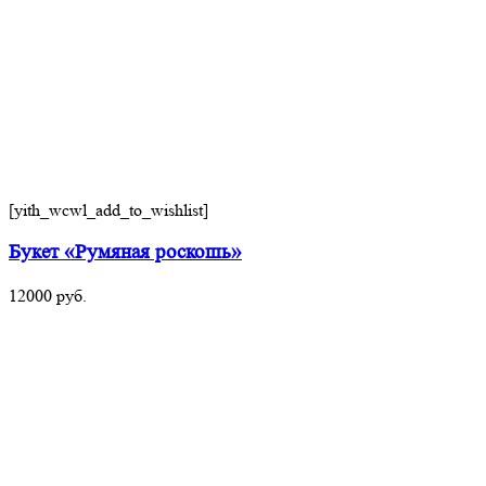
[yith_wcwl_add_to_wishlist]
Букет «Румяная роскошь»
12000
руб.