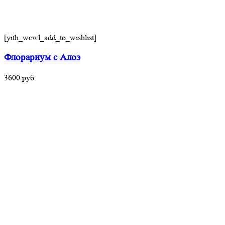
[yith_wcwl_add_to_wishlist]
Флорариум с Алоэ
3600
руб.