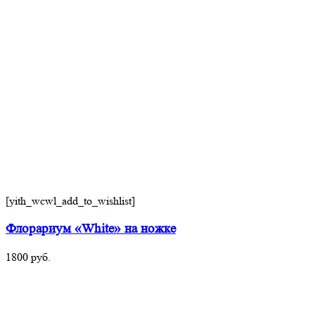
[yith_wcwl_add_to_wishlist]
Флорариум «White» на ножке
1800
руб.