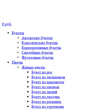
0
р
уб.
Букеты
Авторские
букеты
Классические
букеты
Корпоративные
букеты
Свадебные
букеты
Фруктовые
букеты
Цветы
Живые цветы
Букет
из роз
Букет
из тюльпанов
Букет
из хризантем
Букет
из пионов
Букет
из лилий
Букет
из гвоздик
Букет
из ромашек
Букет
из гортензии