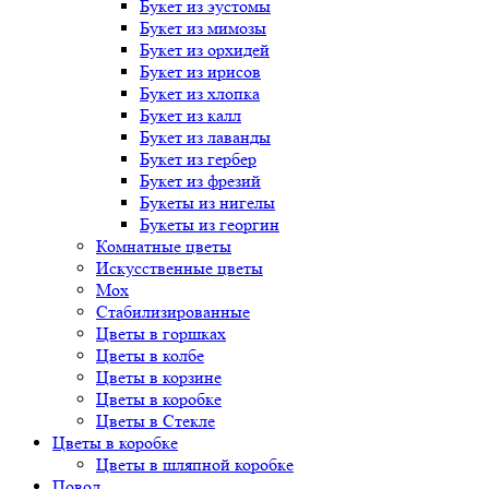
Букет
из эустомы
Букет
из мимозы
Букет
из орхидей
Букет
из ирисов
Букет
из хлопка
Букет
из калл
Букет
из лаванды
Букет
из гербер
Букет
из фрезий
Букеты
из нигелы
Букеты
из георгин
Комнатные цветы
Искусственные цветы
Мох
Стабилизированные
Цветы в горшках
Цветы в колбе
Цветы в корзине
Цветы в коробке
Цветы в Стекле
Цветы в коробке
Цветы в шляпной коробке
Повод