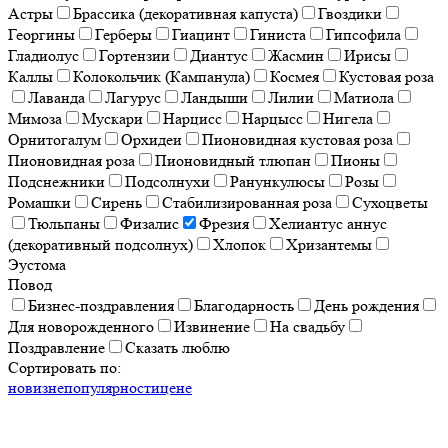
Астры
Брассика (декоративная капуста)
Гвоздики
Георгины
Герберы
Гиацинт
Гиниста
Гипсофила
Гладиолус
Гортензии
Диантус
Жасмин
Ирисы
Каллы
Колокольчик (Кампанула)
Космея
Кустовая роза
Лаванда
Лагурус
Ландыши
Лилии
Матиола
Мимоза
Мускари
Нарцисс
Нарцысс
Нигела
Орнитогалум
Орхидеи
Пионовидная кустовая роза
Пионовидная роза
Пионовидный тлюпан
Пионы
Подснежники
Подсолнухи
Ранункулюсы
Розы
Ромашки
Сирень
Стабилизированная роза
Сухоцветы
Тюльпаны
Физалис
Фрезия
Хелиантус аннус
(декоративный подсолнух)
Хлопок
Хризантемы
Эустома
Повод
Бизнес-поздравления
Благодарность
День рождения
Для новорожденного
Извинение
На свадьбу
Поздравление
Сказать люблю
Сортировать по:
новизне
популярности
цене