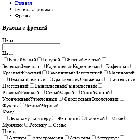
Главная
Букеты с цветами
Фрезия
Букеты с фрезией
Цена
Цвет
Белый
Белый
Голубой
Желтый
Желтый
Зеленый
Зеленый
Коричневый
Коричневый
Кофейный
Красный
Красный
Лаконичный
Лаконичный
Малиновый
Нежный
Нежный
Оранжевый
Оранжевый
Пастельный
Пастельный
Разноцветный
Разноцветный
Розовый
Розовый
Серый
Серый
Синий
Синий
Утонченный
Утонченный
Фиолетовый
Фиолетовый
Фуксия
Черный
Черный
Кому
Деловому партнеру
Женщине
Любимой
Маме
Мужчине
Ребенку
Семье
Цветы
Аллиум
Альстромерии
Анемоны
Антуриум