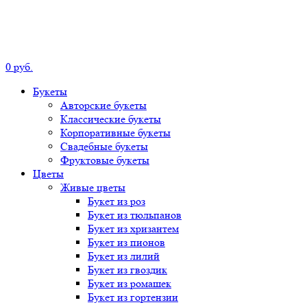
0
р
уб.
Букеты
Авторские
букеты
Классические
букеты
Корпоративные
букеты
Свадебные
букеты
Фруктовые
букеты
Цветы
Живые цветы
Букет
из роз
Букет
из тюльпанов
Букет
из хризантем
Букет
из пионов
Букет
из лилий
Букет
из гвоздик
Букет
из ромашек
Букет
из гортензии