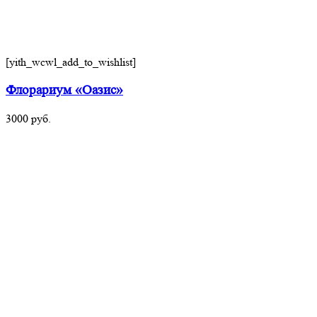
[yith_wcwl_add_to_wishlist]
Флорариум «Оазис»
3000
руб.