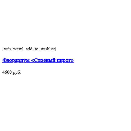
[yith_wcwl_add_to_wishlist]
Флорариум «Слоеный пирог»
4600
руб.