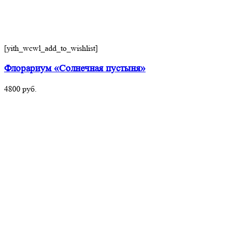
[yith_wcwl_add_to_wishlist]
Флорариум «Солнечная пустыня»
4800
руб.