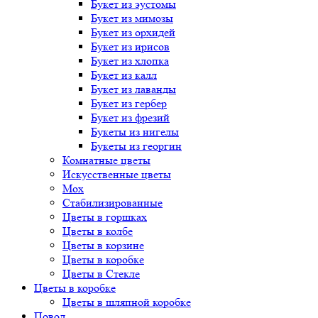
Букет
из эустомы
Букет
из мимозы
Букет
из орхидей
Букет
из ирисов
Букет
из хлопка
Букет
из калл
Букет
из лаванды
Букет
из гербер
Букет
из фрезий
Букеты
из нигелы
Букеты
из георгин
Комнатные цветы
Искусственные цветы
Мох
Стабилизированные
Цветы в горшках
Цветы в колбе
Цветы в корзине
Цветы в коробке
Цветы в Стекле
Цветы в коробке
Цветы в шляпной коробке
Повод