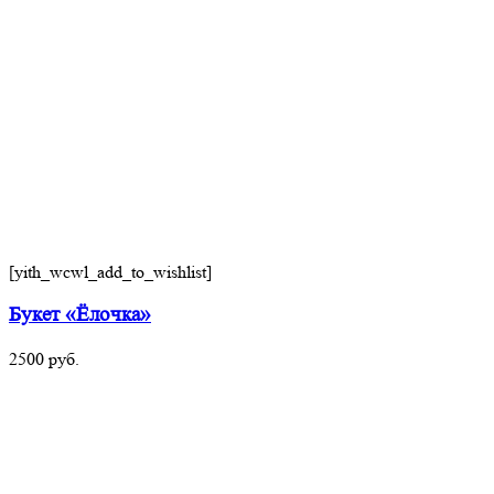
[yith_wcwl_add_to_wishlist]
Букет «Ёлочка»
2500
руб.