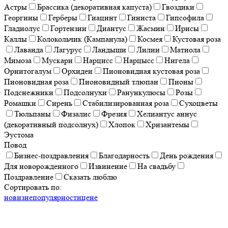
Астры
Брассика (декоративная капуста)
Гвоздики
Георгины
Герберы
Гиацинт
Гиниста
Гипсофила
Гладиолус
Гортензии
Диантус
Жасмин
Ирисы
Каллы
Колокольчик (Кампанула)
Космея
Кустовая роза
Лаванда
Лагурус
Ландыши
Лилии
Матиола
Мимоза
Мускари
Нарцисс
Нарцысс
Нигела
Орнитогалум
Орхидеи
Пионовидная кустовая роза
Пионовидная роза
Пионовидный тлюпан
Пионы
Подснежники
Подсолнухи
Ранункулюсы
Розы
Ромашки
Сирень
Стабилизированная роза
Сухоцветы
Тюльпаны
Физалис
Фрезия
Хелиантус аннус
(декоративный подсолнух)
Хлопок
Хризантемы
Эустома
Повод
Бизнес-поздравления
Благодарность
День рождения
Для новорожденного
Извинение
На свадьбу
Поздравление
Сказать люблю
Сортировать по:
новизне
популярности
цене