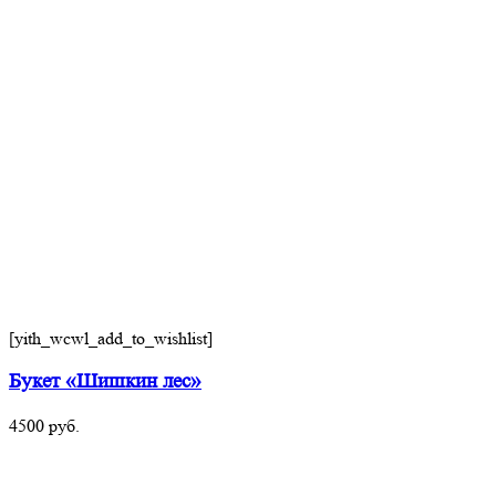
[yith_wcwl_add_to_wishlist]
Букет «Шишкин лес»
4500
руб.