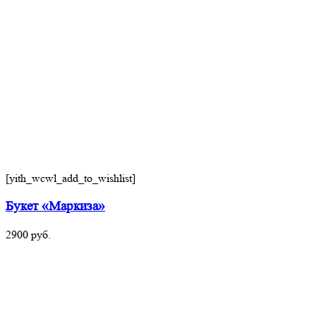
[yith_wcwl_add_to_wishlist]
Букет «Маркиза»
2900
руб.