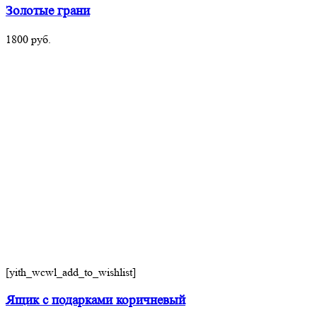
Золотые грани
1800
руб.
[yith_wcwl_add_to_wishlist]
Ящик с подарками коричневый