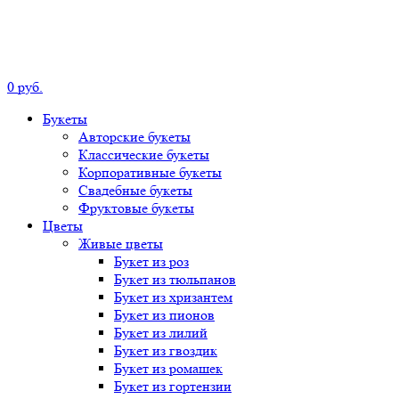
0
р
уб.
Букеты
Авторские
букеты
Классические
букеты
Корпоративные
букеты
Свадебные
букеты
Фруктовые
букеты
Цветы
Живые цветы
Букет
из роз
Букет
из тюльпанов
Букет
из хризантем
Букет
из пионов
Букет
из лилий
Букет
из гвоздик
Букет
из ромашек
Букет
из гортензии