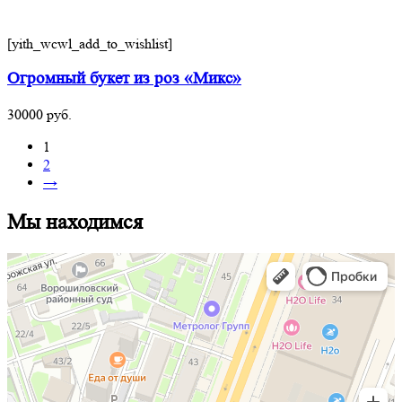
[yith_wcwl_add_to_wishlist]
Огромный букет из роз «Микс»
30000
руб.
1
2
→
Мы находимся