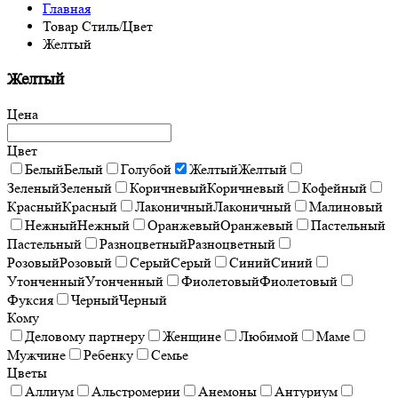
Главная
Товар Стиль/Цвет
Желтый
Желтый
Цена
Цвет
Белый
Белый
Голубой
Желтый
Желтый
Зеленый
Зеленый
Коричневый
Коричневый
Кофейный
Красный
Красный
Лаконичный
Лаконичный
Малиновый
Нежный
Нежный
Оранжевый
Оранжевый
Пастельный
Пастельный
Разноцветный
Разноцветный
Розовый
Розовый
Серый
Серый
Синий
Синий
Утонченный
Утонченный
Фиолетовый
Фиолетовый
Фуксия
Черный
Черный
Кому
Деловому партнеру
Женщине
Любимой
Маме
Мужчине
Ребенку
Семье
Цветы
Аллиум
Альстромерии
Анемоны
Антуриум