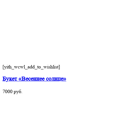
[yith_wcwl_add_to_wishlist]
Букет «Весеннее солнце»
7000
руб.