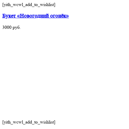
[yith_wcwl_add_to_wishlist]
Букет «Новогодний огонёк»
3000
руб.
[yith_wcwl_add_to_wishlist]