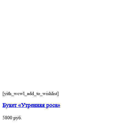
[yith_wcwl_add_to_wishlist]
Букет «Утренняя роса»
5800
руб.