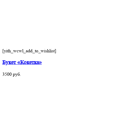
[yith_wcwl_add_to_wishlist]
Букет «Кокетка»
3500
руб.