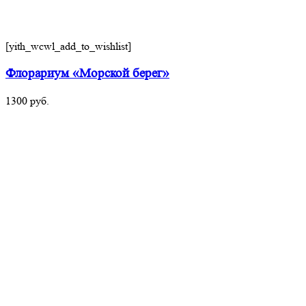
[yith_wcwl_add_to_wishlist]
Флорариум «Морской берег»
1300
руб.