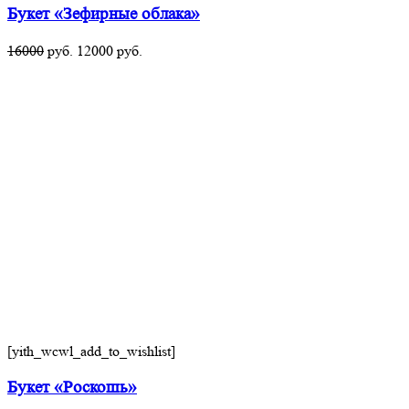
Букет «Зефирные облака»
16000
руб.
12000
руб.
[yith_wcwl_add_to_wishlist]
Букет «Роскошь»