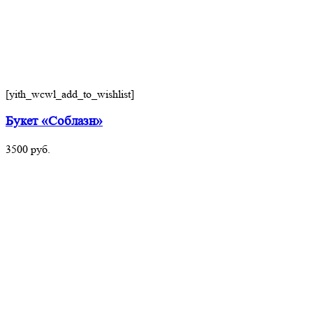
[yith_wcwl_add_to_wishlist]
Букет «Соблазн»
3500
руб.