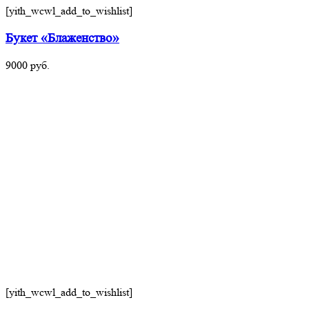
[yith_wcwl_add_to_wishlist]
Букет «Блаженство»
9000
руб.
[yith_wcwl_add_to_wishlist]