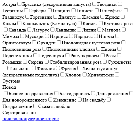
Астры
Брассика (декоративная капуста)
Гвоздики
Георгины
Герберы
Гиацинт
Гиниста
Гипсофила
Гладиолус
Гортензии
Диантус
Жасмин
Ирисы
Каллы
Колокольчик (Кампанула)
Космея
Кустовая роза
Лаванда
Лагурус
Ландыши
Лилии
Матиола
Мимоза
Мускари
Нарцисс
Нарцысс
Нигела
Орнитогалум
Орхидеи
Пионовидная кустовая роза
Пионовидная роза
Пионовидный тлюпан
Пионы
Подснежники
Подсолнухи
Ранункулюсы
Розы
Ромашки
Сирень
Стабилизированная роза
Сухоцветы
Тюльпаны
Физалис
Фрезия
Хелиантус аннус
(декоративный подсолнух)
Хлопок
Хризантемы
Эустома
Повод
Бизнес-поздравления
Благодарность
День рождения
Для новорожденного
Извинение
На свадьбу
Поздравление
Сказать люблю
Сортировать по:
новизне
популярности
цене