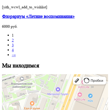
[yith_wcwl_add_to_wishlist]
Флорариум «Летние воспоминания»
6000
руб.
1
2
3
4
→
Мы находимся