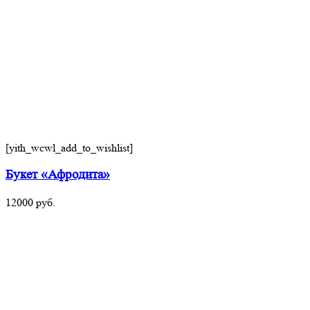
[yith_wcwl_add_to_wishlist]
Букет «Афродита»
12000
руб.