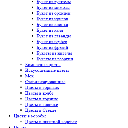
Букет
из эустомы
Букет
из мимозы
Букет
из орхидей
Букет
из ирисов
Букет
из хлопка
Букет
из калл
Букет
из лаванды
Букет
из гербер
Букет
из фрезий
Букеты
из нигелы
Букеты
из георгин
Комнатные цветы
Искусственные цветы
Мох
Стабилизированные
Цветы в горшках
Цветы в колбе
Цветы в корзине
Цветы в коробке
Цветы в Стекле
Цветы в коробке
Цветы в шляпной коробке
Повод