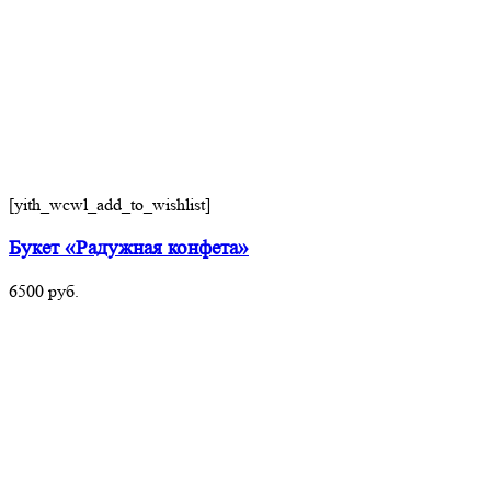
[yith_wcwl_add_to_wishlist]
Букет «Радужная конфета»
6500
руб.