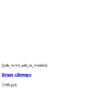
[yith_wcwl_add_to_wishlist]
Букет «Вечер»
2500
руб.