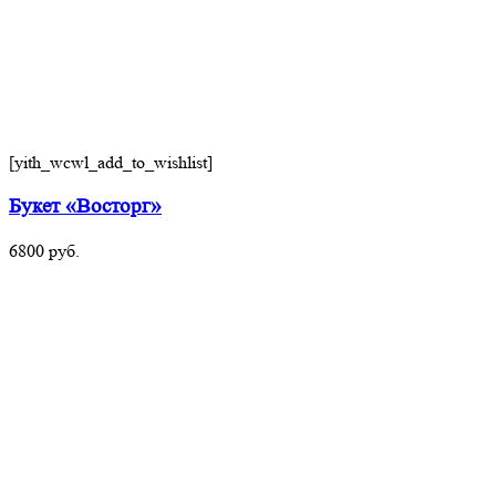
[yith_wcwl_add_to_wishlist]
Букет «Восторг»
6800
руб.