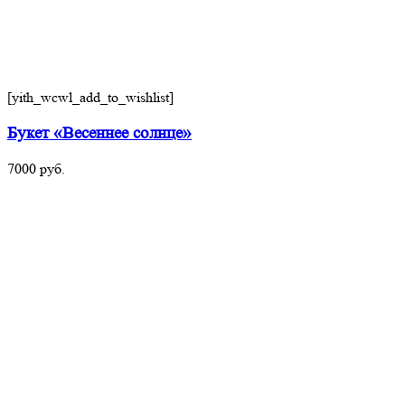
[yith_wcwl_add_to_wishlist]
Букет «Весеннее солнце»
7000
руб.