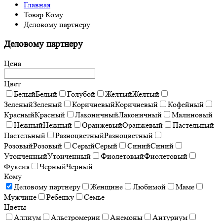
Главная
Товар Кому
Деловому партнеру
Деловому партнеру
Цена
Цвет
Белый
Белый
Голубой
Желтый
Желтый
Зеленый
Зеленый
Коричневый
Коричневый
Кофейный
Красный
Красный
Лаконичный
Лаконичный
Малиновый
Нежный
Нежный
Оранжевый
Оранжевый
Пастельный
Пастельный
Разноцветный
Разноцветный
Розовый
Розовый
Серый
Серый
Синий
Синий
Утонченный
Утонченный
Фиолетовый
Фиолетовый
Фуксия
Черный
Черный
Кому
Деловому партнеру
Женщине
Любимой
Маме
Мужчине
Ребенку
Семье
Цветы
Аллиум
Альстромерии
Анемоны
Антуриум