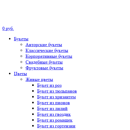
0
р
уб.
Букеты
Авторские
букеты
Классические
букеты
Корпоративные
букеты
Свадебные
букеты
Фруктовые
букеты
Цветы
Живые цветы
Букет
из роз
Букет
из тюльпанов
Букет
из хризантем
Букет
из пионов
Букет
из лилий
Букет
из гвоздик
Букет
из ромашек
Букет
из гортензии