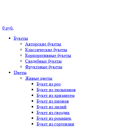
0
р
уб.
Букеты
Авторские
букеты
Классические
букеты
Корпоративные
букеты
Свадебные
букеты
Фруктовые
букеты
Цветы
Живые цветы
Букет
из роз
Букет
из тюльпанов
Букет
из хризантем
Букет
из пионов
Букет
из лилий
Букет
из гвоздик
Букет
из ромашек
Букет
из гортензии