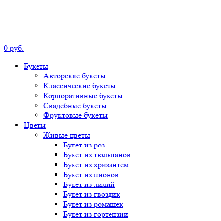
0
р
уб.
Букеты
Авторские
букеты
Классические
букеты
Корпоративные
букеты
Свадебные
букеты
Фруктовые
букеты
Цветы
Живые цветы
Букет
из роз
Букет
из тюльпанов
Букет
из хризантем
Букет
из пионов
Букет
из лилий
Букет
из гвоздик
Букет
из ромашек
Букет
из гортензии