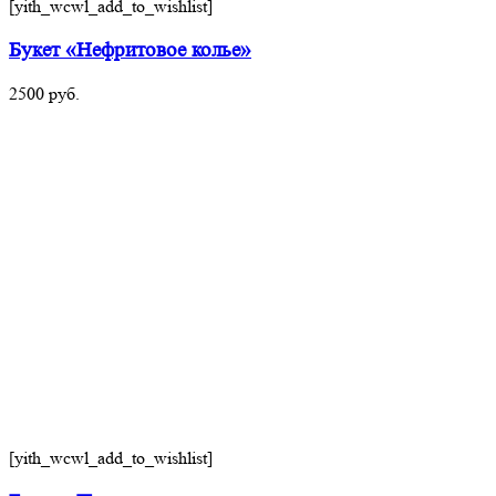
[yith_wcwl_add_to_wishlist]
Букет «Нефритовое колье»
2500
руб.
[yith_wcwl_add_to_wishlist]