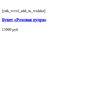
[yith_wcwl_add_to_wishlist]
Букет «Розовая пудра»
15000
руб.