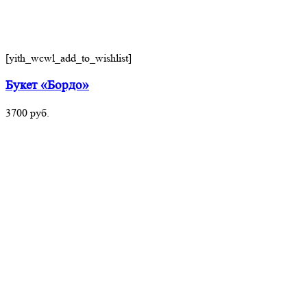
[yith_wcwl_add_to_wishlist]
Букет «Бордо»
3700
руб.