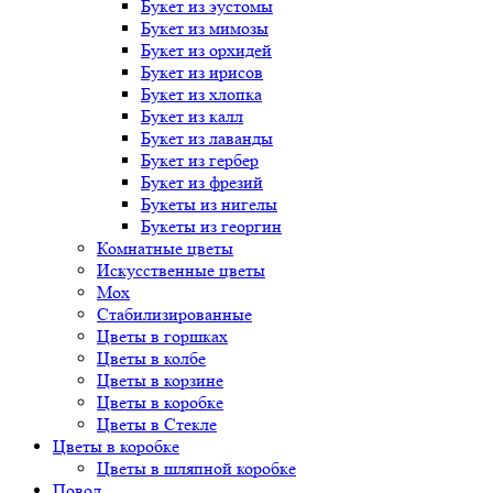
Букет
из эустомы
Букет
из мимозы
Букет
из орхидей
Букет
из ирисов
Букет
из хлопка
Букет
из калл
Букет
из лаванды
Букет
из гербер
Букет
из фрезий
Букеты
из нигелы
Букеты
из георгин
Комнатные цветы
Искусственные цветы
Мох
Стабилизированные
Цветы в горшках
Цветы в колбе
Цветы в корзине
Цветы в коробке
Цветы в Стекле
Цветы в коробке
Цветы в шляпной коробке
Повод