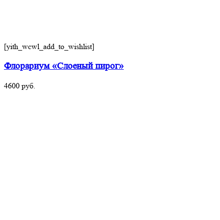
[yith_wcwl_add_to_wishlist]
Флорариум «Слоеный пирог»
4600
руб.