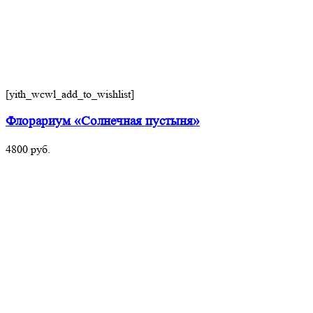
[yith_wcwl_add_to_wishlist]
Флорариум «Солнечная пустыня»
4800
руб.