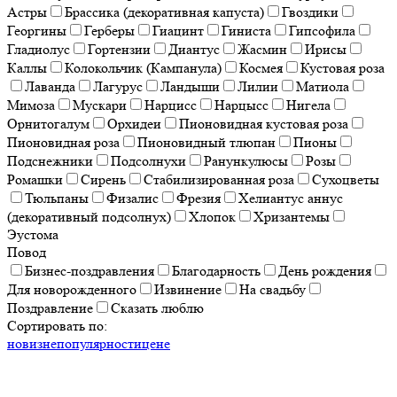
Астры
Брассика (декоративная капуста)
Гвоздики
Георгины
Герберы
Гиацинт
Гиниста
Гипсофила
Гладиолус
Гортензии
Диантус
Жасмин
Ирисы
Каллы
Колокольчик (Кампанула)
Космея
Кустовая роза
Лаванда
Лагурус
Ландыши
Лилии
Матиола
Мимоза
Мускари
Нарцисс
Нарцысс
Нигела
Орнитогалум
Орхидеи
Пионовидная кустовая роза
Пионовидная роза
Пионовидный тлюпан
Пионы
Подснежники
Подсолнухи
Ранункулюсы
Розы
Ромашки
Сирень
Стабилизированная роза
Сухоцветы
Тюльпаны
Физалис
Фрезия
Хелиантус аннус
(декоративный подсолнух)
Хлопок
Хризантемы
Эустома
Повод
Бизнес-поздравления
Благодарность
День рождения
Для новорожденного
Извинение
На свадьбу
Поздравление
Сказать люблю
Сортировать по:
новизне
популярности
цене