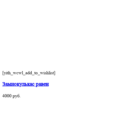
[yith_wcwl_add_to_wishlist]
Замиокулькас равен
4000
руб.