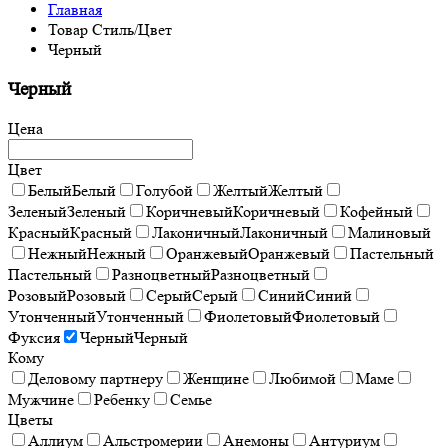
Главная
Товар Стиль/Цвет
Черный
Черный
Цена
Цвет
Белый
Белый
Голубой
Желтый
Желтый
Зеленый
Зеленый
Коричневый
Коричневый
Кофейный
Красный
Красный
Лаконичный
Лаконичный
Малиновый
Нежный
Нежный
Оранжевый
Оранжевый
Пастельный
Пастельный
Разноцветный
Разноцветный
Розовый
Розовый
Серый
Серый
Синий
Синий
Утонченный
Утонченный
Фиолетовый
Фиолетовый
Фуксия
Черный
Черный
Кому
Деловому партнеру
Женщине
Любимой
Маме
Мужчине
Ребенку
Семье
Цветы
Аллиум
Альстромерии
Анемоны
Антуриум