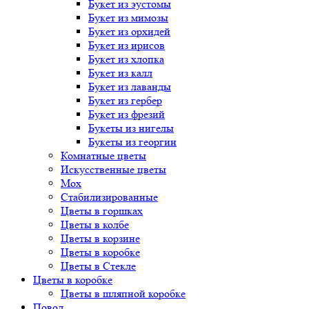
Букет
из эустомы
Букет
из мимозы
Букет
из орхидей
Букет
из ирисов
Букет
из хлопка
Букет
из калл
Букет
из лаванды
Букет
из гербер
Букет
из фрезий
Букеты
из нигелы
Букеты
из георгин
Комнатные цветы
Искусственные цветы
Мох
Стабилизированные
Цветы в горшках
Цветы в колбе
Цветы в корзине
Цветы в коробке
Цветы в Стекле
Цветы в коробке
Цветы в шляпной коробке
Повод