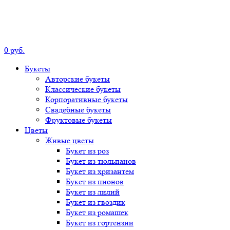
0
р
уб.
Букеты
Авторские
букеты
Классические
букеты
Корпоративные
букеты
Свадебные
букеты
Фруктовые
букеты
Цветы
Живые цветы
Букет
из роз
Букет
из тюльпанов
Букет
из хризантем
Букет
из пионов
Букет
из лилий
Букет
из гвоздик
Букет
из ромашек
Букет
из гортензии