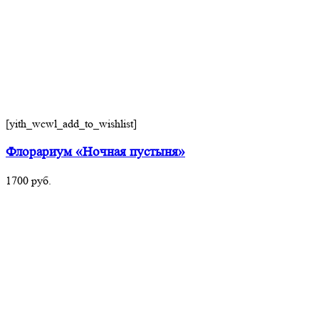
[yith_wcwl_add_to_wishlist]
Флорариум «Ночная пустыня»
1700
руб.