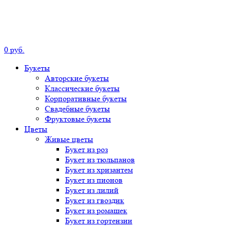
0
р
уб.
Букеты
Авторские
букеты
Классические
букеты
Корпоративные
букеты
Свадебные
букеты
Фруктовые
букеты
Цветы
Живые цветы
Букет
из роз
Букет
из тюльпанов
Букет
из хризантем
Букет
из пионов
Букет
из лилий
Букет
из гвоздик
Букет
из ромашек
Букет
из гортензии