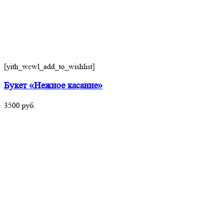
[yith_wcwl_add_to_wishlist]
Букет «Нежное касание»
3500
руб.