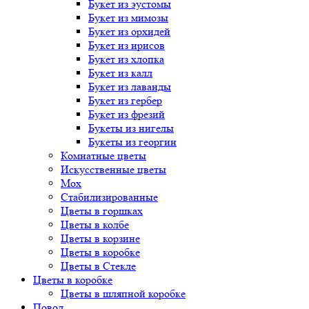
Букет
из эустомы
Букет
из мимозы
Букет
из орхидей
Букет
из ирисов
Букет
из хлопка
Букет
из калл
Букет
из лаванды
Букет
из гербер
Букет
из фрезий
Букеты
из нигелы
Букеты
из георгин
Комнатные цветы
Искусственные цветы
Мох
Стабилизированные
Цветы в горшках
Цветы в колбе
Цветы в корзине
Цветы в коробке
Цветы в Стекле
Цветы в коробке
Цветы в шляпной коробке
Повод