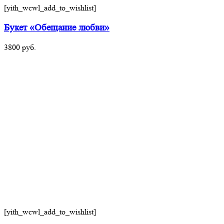
[yith_wcwl_add_to_wishlist]
Букет «Обещание любви»
3800
руб.
[yith_wcwl_add_to_wishlist]