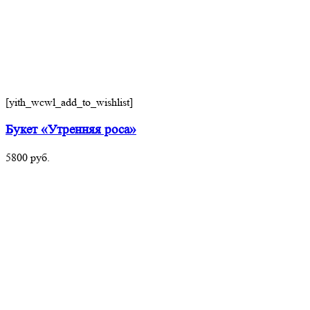
[yith_wcwl_add_to_wishlist]
Букет «Утренняя роса»
5800
руб.