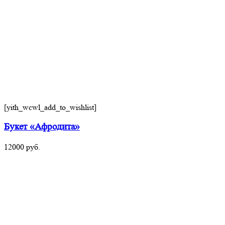
[yith_wcwl_add_to_wishlist]
Букет «Афродита»
12000
руб.