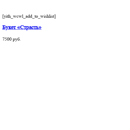
[yith_wcwl_add_to_wishlist]
Букет «Страсть»
7500
руб.