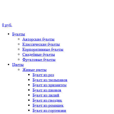
0
р
уб.
Букеты
Авторские
букеты
Классические
букеты
Корпоративные
букеты
Свадебные
букеты
Фруктовые
букеты
Цветы
Живые цветы
Букет
из роз
Букет
из тюльпанов
Букет
из хризантем
Букет
из пионов
Букет
из лилий
Букет
из гвоздик
Букет
из ромашек
Букет
из гортензии