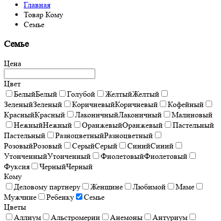
Главная
Товар Кому
Семье
Семье
Цена
Цвет
Белый
Белый
Голубой
Желтый
Желтый
Зеленый
Зеленый
Коричневый
Коричневый
Кофейный
Красный
Красный
Лаконичный
Лаконичный
Малиновый
Нежный
Нежный
Оранжевый
Оранжевый
Пастельный
Пастельный
Разноцветный
Разноцветный
Розовый
Розовый
Серый
Серый
Синий
Синий
Утонченный
Утонченный
Фиолетовый
Фиолетовый
Фуксия
Черный
Черный
Кому
Деловому партнеру
Женщине
Любимой
Маме
Мужчине
Ребенку
Семье
Цветы
Аллиум
Альстромерии
Анемоны
Антуриум