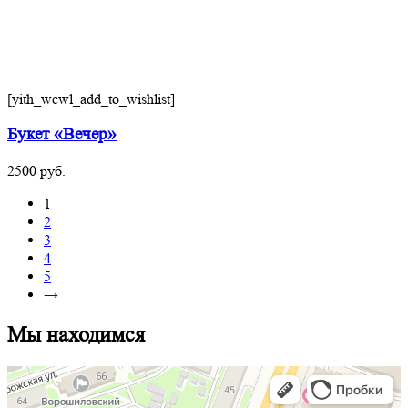
[yith_wcwl_add_to_wishlist]
Букет «Вечер»
2500
руб.
1
2
3
4
5
→
Мы находимся