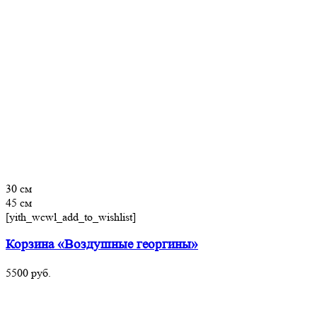
30 см
45 см
[yith_wcwl_add_to_wishlist]
Корзина «Воздушные георгины»
5500
руб.