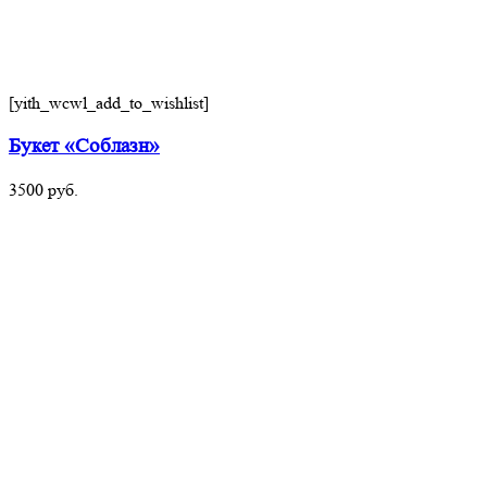
[yith_wcwl_add_to_wishlist]
Букет «Соблазн»
3500
руб.