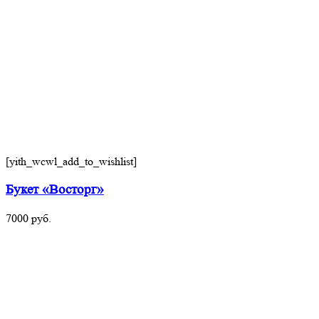
[yith_wcwl_add_to_wishlist]
Букет «Восторг»
7000
руб.