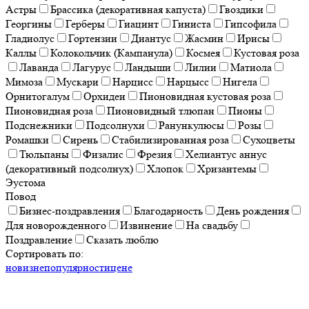
Астры
Брассика (декоративная капуста)
Гвоздики
Георгины
Герберы
Гиацинт
Гиниста
Гипсофила
Гладиолус
Гортензии
Диантус
Жасмин
Ирисы
Каллы
Колокольчик (Кампанула)
Космея
Кустовая роза
Лаванда
Лагурус
Ландыши
Лилии
Матиола
Мимоза
Мускари
Нарцисс
Нарцысс
Нигела
Орнитогалум
Орхидеи
Пионовидная кустовая роза
Пионовидная роза
Пионовидный тлюпан
Пионы
Подснежники
Подсолнухи
Ранункулюсы
Розы
Ромашки
Сирень
Стабилизированная роза
Сухоцветы
Тюльпаны
Физалис
Фрезия
Хелиантус аннус
(декоративный подсолнух)
Хлопок
Хризантемы
Эустома
Повод
Бизнес-поздравления
Благодарность
День рождения
Для новорожденного
Извинение
На свадьбу
Поздравление
Сказать люблю
Сортировать по:
новизне
популярности
цене