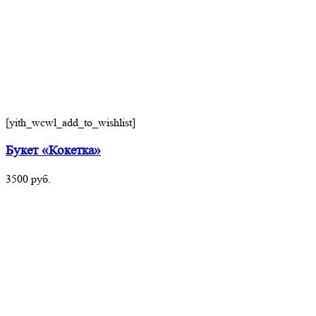
[yith_wcwl_add_to_wishlist]
Букет «Кокетка»
3500
руб.