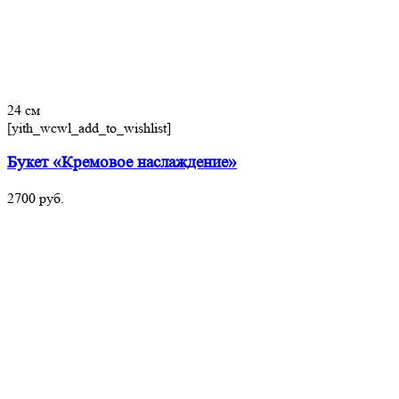
24 см
[yith_wcwl_add_to_wishlist]
Букет «Кремовое наслаждение»
2700
руб.