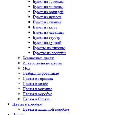
Букет
из эустомы
Букет
из мимозы
Букет
из орхидей
Букет
из ирисов
Букет
из хлопка
Букет
из калл
Букет
из лаванды
Букет
из гербер
Букет
из фрезий
Букеты
из нигелы
Букеты
из георгин
Комнатные цветы
Искусственные цветы
Мох
Стабилизированные
Цветы в горшках
Цветы в колбе
Цветы в корзине
Цветы в коробке
Цветы в Стекле
Цветы в коробке
Цветы в шляпной коробке
Повод