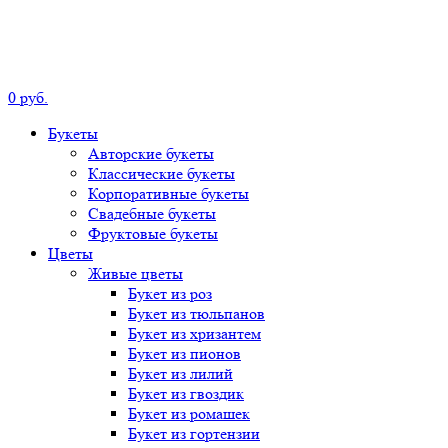
0
р
уб.
Букеты
Авторские
букеты
Классические
букеты
Корпоративные
букеты
Свадебные
букеты
Фруктовые
букеты
Цветы
Живые цветы
Букет
из роз
Букет
из тюльпанов
Букет
из хризантем
Букет
из пионов
Букет
из лилий
Букет
из гвоздик
Букет
из ромашек
Букет
из гортензии