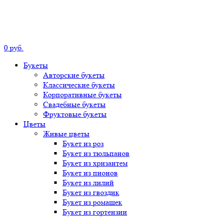
0
р
уб.
Букеты
Авторские
букеты
Классические
букеты
Корпоративные
букеты
Свадебные
букеты
Фруктовые
букеты
Цветы
Живые цветы
Букет
из роз
Букет
из тюльпанов
Букет
из хризантем
Букет
из пионов
Букет
из лилий
Букет
из гвоздик
Букет
из ромашек
Букет
из гортензии