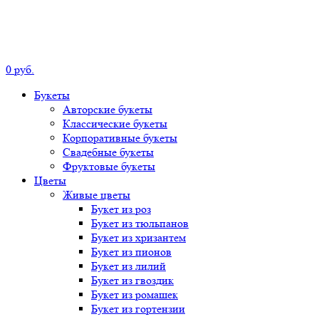
0
р
уб.
Букеты
Авторские
букеты
Классические
букеты
Корпоративные
букеты
Свадебные
букеты
Фруктовые
букеты
Цветы
Живые цветы
Букет
из роз
Букет
из тюльпанов
Букет
из хризантем
Букет
из пионов
Букет
из лилий
Букет
из гвоздик
Букет
из ромашек
Букет
из гортензии