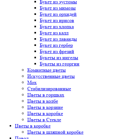
Букет
из эустомы
Букет
из мимозы
Букет
из орхидей
Букет
из ирисов
Букет
из хлопка
Букет
из калл
Букет
из лаванды
Букет
из гербер
Букет
из фрезий
Букеты
из нигелы
Букеты
из георгин
Комнатные цветы
Искусственные цветы
Мох
Стабилизированные
Цветы в горшках
Цветы в колбе
Цветы в корзине
Цветы в коробке
Цветы в Стекле
Цветы в коробке
Цветы в шляпной коробке
Повод