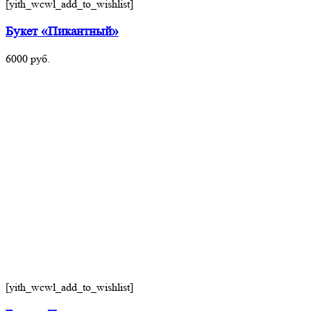
[yith_wcwl_add_to_wishlist]
Букет «Пикантный»
6000
руб.
[yith_wcwl_add_to_wishlist]