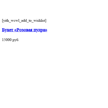
[yith_wcwl_add_to_wishlist]
Букет «Розовая пудра»
15000
руб.