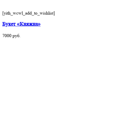
[yith_wcwl_add_to_wishlist]
Букет «Княжна»
7000
руб.