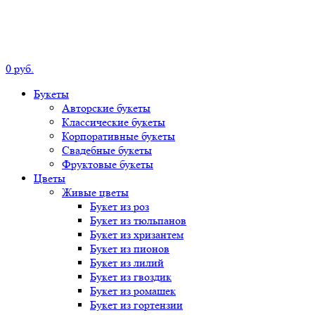
0
р
уб.
Букеты
Авторские
букеты
Классические
букеты
Корпоративные
букеты
Свадебные
букеты
Фруктовые
букеты
Цветы
Живые цветы
Букет
из роз
Букет
из тюльпанов
Букет
из хризантем
Букет
из пионов
Букет
из лилий
Букет
из гвоздик
Букет
из ромашек
Букет
из гортензии