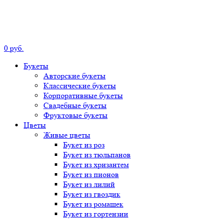
0
р
уб.
Букеты
Авторские
букеты
Классические
букеты
Корпоративные
букеты
Свадебные
букеты
Фруктовые
букеты
Цветы
Живые цветы
Букет
из роз
Букет
из тюльпанов
Букет
из хризантем
Букет
из пионов
Букет
из лилий
Букет
из гвоздик
Букет
из ромашек
Букет
из гортензии