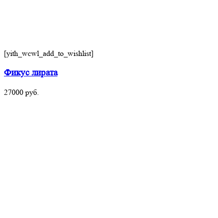
[yith_wcwl_add_to_wishlist]
Фикус лирата
27000
руб.