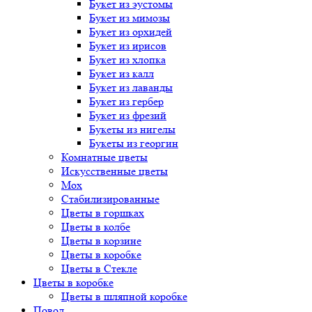
Букет
из эустомы
Букет
из мимозы
Букет
из орхидей
Букет
из ирисов
Букет
из хлопка
Букет
из калл
Букет
из лаванды
Букет
из гербер
Букет
из фрезий
Букеты
из нигелы
Букеты
из георгин
Комнатные цветы
Искусственные цветы
Мох
Стабилизированные
Цветы в горшках
Цветы в колбе
Цветы в корзине
Цветы в коробке
Цветы в Стекле
Цветы в коробке
Цветы в шляпной коробке
Повод