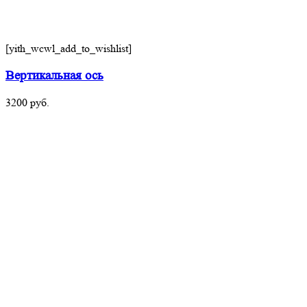
[yith_wcwl_add_to_wishlist]
Вертикальная ось
3200
руб.