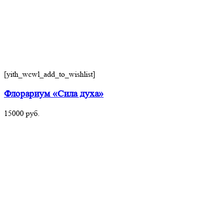
[yith_wcwl_add_to_wishlist]
Флорариум «Сила духа»
15000
руб.