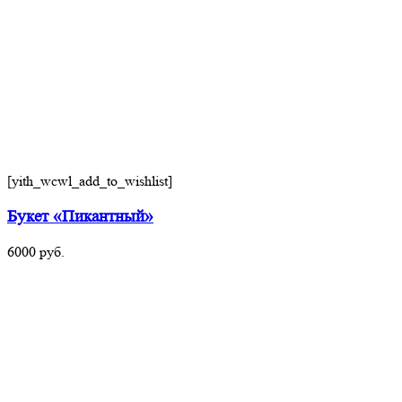
[yith_wcwl_add_to_wishlist]
Букет «Пикантный»
6000
руб.