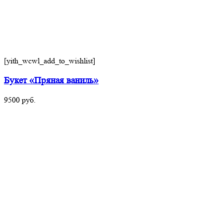
[yith_wcwl_add_to_wishlist]
Букет «Пряная ваниль»
9500
руб.