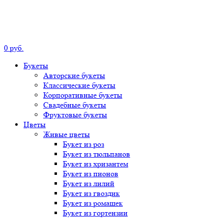
0
р
уб.
Букеты
Авторские
букеты
Классические
букеты
Корпоративные
букеты
Свадебные
букеты
Фруктовые
букеты
Цветы
Живые цветы
Букет
из роз
Букет
из тюльпанов
Букет
из хризантем
Букет
из пионов
Букет
из лилий
Букет
из гвоздик
Букет
из ромашек
Букет
из гортензии