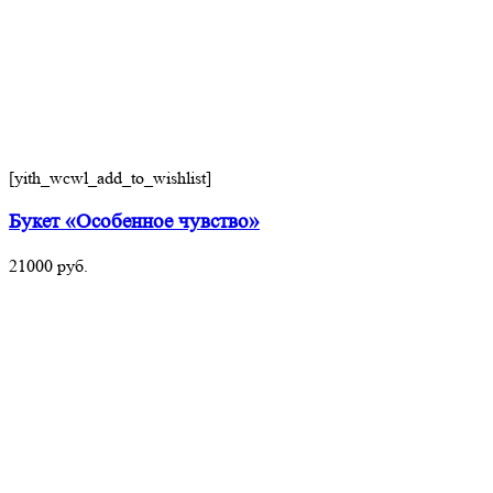
[yith_wcwl_add_to_wishlist]
Букет «Особенное чувство»
21000
руб.