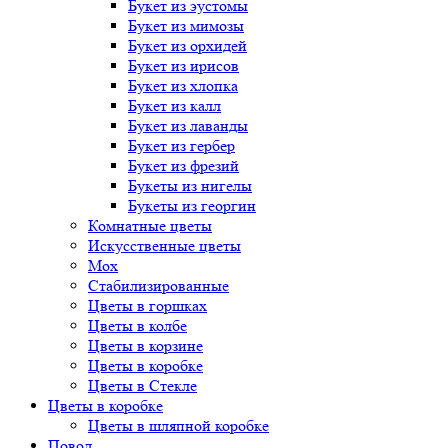
Букет
из эустомы
Букет
из мимозы
Букет
из орхидей
Букет
из ирисов
Букет
из хлопка
Букет
из калл
Букет
из лаванды
Букет
из гербер
Букет
из фрезий
Букеты
из нигелы
Букеты
из георгин
Комнатные цветы
Искусственные цветы
Мох
Стабилизированные
Цветы в горшках
Цветы в колбе
Цветы в корзине
Цветы в коробке
Цветы в Стекле
Цветы в коробке
Цветы в шляпной коробке
Повод