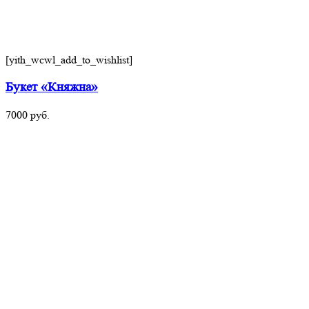
[yith_wcwl_add_to_wishlist]
Букет «Княжна»
7000
руб.