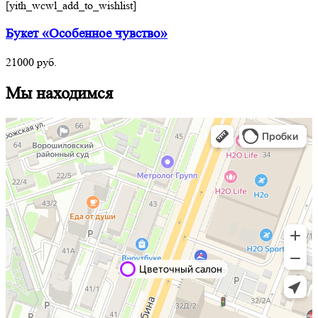
[yith_wcwl_add_to_wishlist]
Букет «Особенное чувство»
21000
руб.
Мы находимся