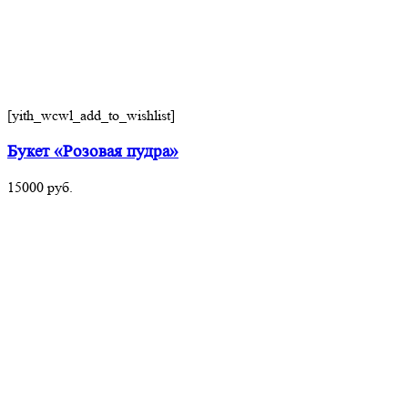
[yith_wcwl_add_to_wishlist]
Букет «Розовая пудра»
15000
руб.