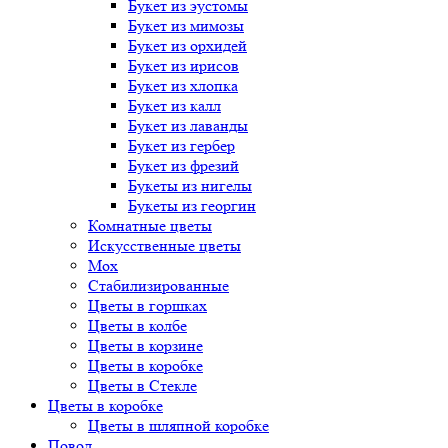
Букет
из эустомы
Букет
из мимозы
Букет
из орхидей
Букет
из ирисов
Букет
из хлопка
Букет
из калл
Букет
из лаванды
Букет
из гербер
Букет
из фрезий
Букеты
из нигелы
Букеты
из георгин
Комнатные цветы
Искусственные цветы
Мох
Стабилизированные
Цветы в горшках
Цветы в колбе
Цветы в корзине
Цветы в коробке
Цветы в Стекле
Цветы в коробке
Цветы в шляпной коробке
Повод