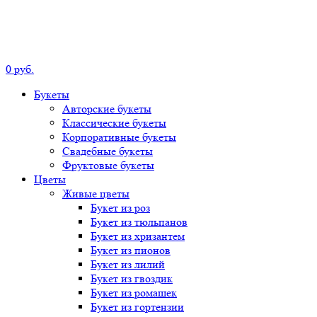
0
р
уб.
Букеты
Авторские
букеты
Классические
букеты
Корпоративные
букеты
Свадебные
букеты
Фруктовые
букеты
Цветы
Живые цветы
Букет
из роз
Букет
из тюльпанов
Букет
из хризантем
Букет
из пионов
Букет
из лилий
Букет
из гвоздик
Букет
из ромашек
Букет
из гортензии