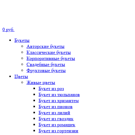
0
р
уб.
Букеты
Авторские
букеты
Классические
букеты
Корпоративные
букеты
Свадебные
букеты
Фруктовые
букеты
Цветы
Живые цветы
Букет
из роз
Букет
из тюльпанов
Букет
из хризантем
Букет
из пионов
Букет
из лилий
Букет
из гвоздик
Букет
из ромашек
Букет
из гортензии