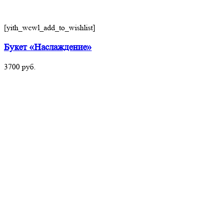
[yith_wcwl_add_to_wishlist]
Букет «Наслаждение»
3700
руб.