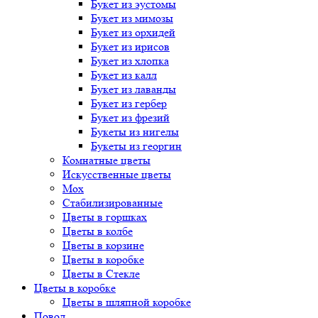
Букет
из эустомы
Букет
из мимозы
Букет
из орхидей
Букет
из ирисов
Букет
из хлопка
Букет
из калл
Букет
из лаванды
Букет
из гербер
Букет
из фрезий
Букеты
из нигелы
Букеты
из георгин
Комнатные цветы
Искусственные цветы
Мох
Стабилизированные
Цветы в горшках
Цветы в колбе
Цветы в корзине
Цветы в коробке
Цветы в Стекле
Цветы в коробке
Цветы в шляпной коробке
Повод