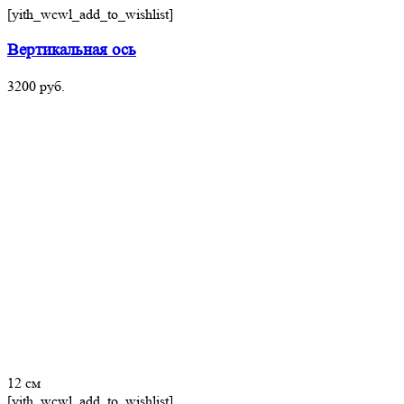
[yith_wcwl_add_to_wishlist]
Вертикальная ось
3200
руб.
12 см
[yith_wcwl_add_to_wishlist]