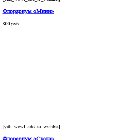
Флорариум «Мини»
800
руб.
[yith_wcwl_add_to_wishlist]
Флорариум «Скала»