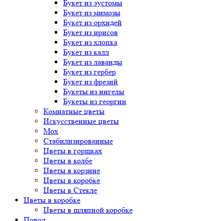
Букет
из эустомы
Букет
из мимозы
Букет
из орхидей
Букет
из ирисов
Букет
из хлопка
Букет
из калл
Букет
из лаванды
Букет
из гербер
Букет
из фрезий
Букеты
из нигелы
Букеты
из георгин
Комнатные цветы
Искусственные цветы
Мох
Стабилизированные
Цветы в горшках
Цветы в колбе
Цветы в корзине
Цветы в коробке
Цветы в Стекле
Цветы в коробке
Цветы в шляпной коробке
Повод