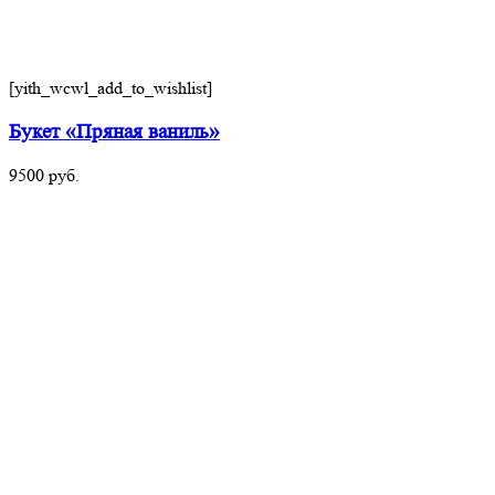
[yith_wcwl_add_to_wishlist]
Букет «Пряная ваниль»
9500
руб.