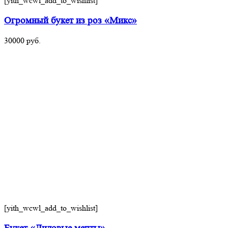
[yith_wcwl_add_to_wishlist]
Огромный букет из роз «Микс»
30000
руб.
[yith_wcwl_add_to_wishlist]