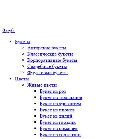
0
р
уб.
Букеты
Авторские
букеты
Классические
букеты
Корпоративные
букеты
Свадебные
букеты
Фруктовые
букеты
Цветы
Живые цветы
Букет
из роз
Букет
из тюльпанов
Букет
из хризантем
Букет
из пионов
Букет
из лилий
Букет
из гвоздик
Букет
из ромашек
Букет
из гортензии