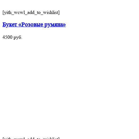
[yith_wcwl_add_to_wishlist]
Букет «Розовые румяна»
4500
руб.