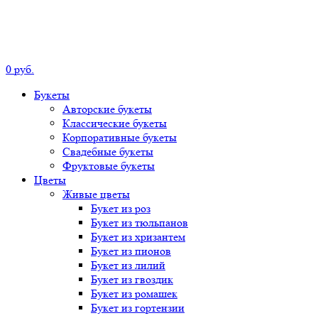
0
р
уб.
Букеты
Авторские
букеты
Классические
букеты
Корпоративные
букеты
Свадебные
букеты
Фруктовые
букеты
Цветы
Живые цветы
Букет
из роз
Букет
из тюльпанов
Букет
из хризантем
Букет
из пионов
Букет
из лилий
Букет
из гвоздик
Букет
из ромашек
Букет
из гортензии