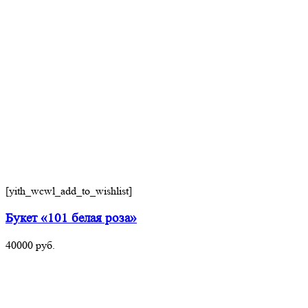
[yith_wcwl_add_to_wishlist]
Букет «101 белая роза»
40000
руб.