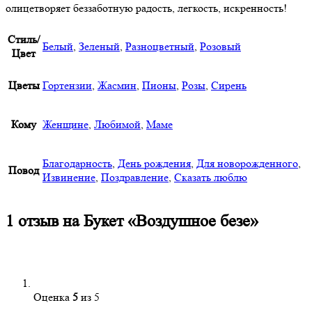
олицетворяет беззаботную радость, легкость, искренность!
Стиль/
Белый
,
Зеленый
,
Разноцветный
,
Розовый
Цвет
Цветы
Гортензии
,
Жасмин
,
Пионы
,
Розы
,
Сирень
Кому
Женщине
,
Любимой
,
Маме
Благодарность
,
День рождения
,
Для новорожденного
,
Повод
Извинение
,
Поздравление
,
Сказать люблю
1 отзыв на
Букет «Воздушное безе»
Оценка
5
из 5