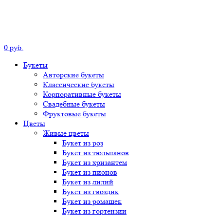
0
р
уб.
Букеты
Авторские
букеты
Классические
букеты
Корпоративные
букеты
Свадебные
букеты
Фруктовые
букеты
Цветы
Живые цветы
Букет
из роз
Букет
из тюльпанов
Букет
из хризантем
Букет
из пионов
Букет
из лилий
Букет
из гвоздик
Букет
из ромашек
Букет
из гортензии