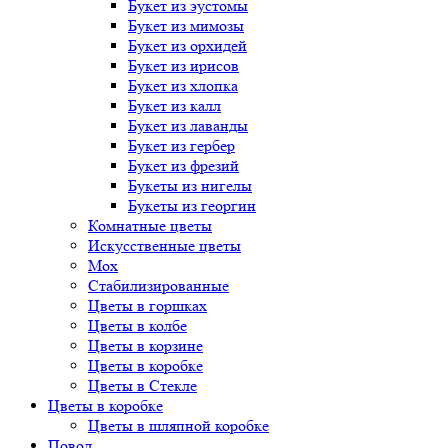
Букет
из эустомы
Букет
из мимозы
Букет
из орхидей
Букет
из ирисов
Букет
из хлопка
Букет
из калл
Букет
из лаванды
Букет
из гербер
Букет
из фрезий
Букеты
из нигелы
Букеты
из георгин
Комнатные цветы
Искусственные цветы
Мох
Стабилизированные
Цветы в горшках
Цветы в колбе
Цветы в корзине
Цветы в коробке
Цветы в Стекле
Цветы в коробке
Цветы в шляпной коробке
Повод