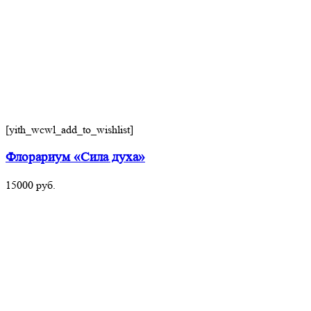
[yith_wcwl_add_to_wishlist]
Флорариум «Сила духа»
15000
руб.