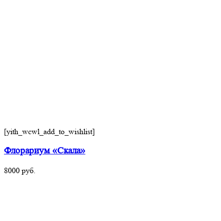
[yith_wcwl_add_to_wishlist]
Флорариум «Скала»
8000
руб.