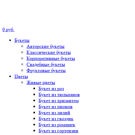
0
р
уб.
Букеты
Авторские
букеты
Классические
букеты
Корпоративные
букеты
Свадебные
букеты
Фруктовые
букеты
Цветы
Живые цветы
Букет
из роз
Букет
из тюльпанов
Букет
из хризантем
Букет
из пионов
Букет
из лилий
Букет
из гвоздик
Букет
из ромашек
Букет
из гортензии