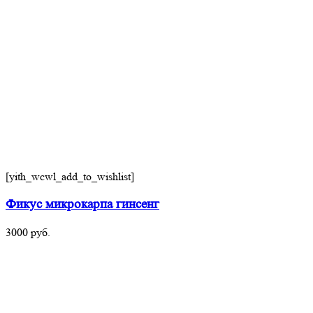
[yith_wcwl_add_to_wishlist]
Фикус микрокарпа гинсенг
3000
руб.