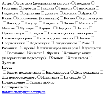
Астры
Брассика (декоративная капуста)
Гвоздики
Георгины
Герберы
Гиацинт
Гиниста
Гипсофила
Гладиолус
Гортензии
Диантус
Жасмин
Ирисы
Каллы
Колокольчик (Кампанула)
Космея
Кустовая роза
Лаванда
Лагурус
Ландыши
Лилии
Матиола
Мимоза
Мускари
Нарцисс
Нарцысс
Нигела
Орнитогалум
Орхидеи
Пионовидная кустовая роза
Пионовидная роза
Пионовидный тлюпан
Пионы
Подснежники
Подсолнухи
Ранункулюсы
Розы
Ромашки
Сирень
Стабилизированная роза
Сухоцветы
Тюльпаны
Физалис
Фрезия
Хелиантус аннус
(декоративный подсолнух)
Хлопок
Хризантемы
Эустома
Повод
Бизнес-поздравления
Благодарность
День рождения
Для новорожденного
Извинение
На свадьбу
Поздравление
Сказать люблю
Сортировать по:
новизне
популярности
цене