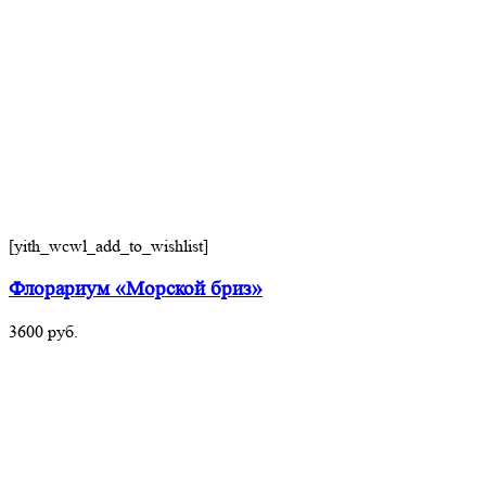
[yith_wcwl_add_to_wishlist]
Флорариум «Морской бриз»
3600
руб.