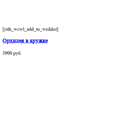
[yith_wcwl_add_to_wishlist]
Орхидея в кружке
3900
руб.