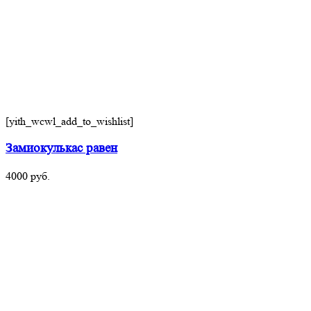
[yith_wcwl_add_to_wishlist]
Замиокулькас равен
4000
руб.