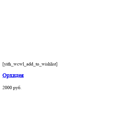
[yith_wcwl_add_to_wishlist]
Орхидея
2000
руб.