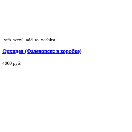
[yith_wcwl_add_to_wishlist]
Орхидея (Фаленопсис в коробке)
4000
руб.