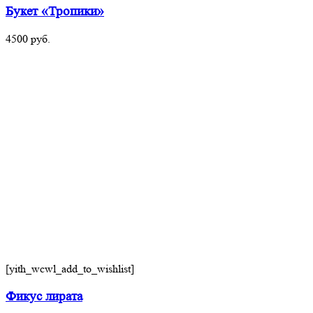
Букет «Тропики»
4500
руб.
[yith_wcwl_add_to_wishlist]
Фикус лирата