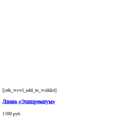
[yith_wcwl_add_to_wishlist]
Лиана «Эпипремнум»
1500
руб.