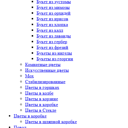
Букет
из эустомы
Букет
из мимозы
Букет
из орхидей
Букет
из ирисов
Букет
из хлопка
Букет
из калл
Букет
из лаванды
Букет
из гербер
Букет
из фрезий
Букеты
из нигелы
Букеты
из георгин
Комнатные цветы
Искусственные цветы
Мох
Стабилизированные
Цветы в горшках
Цветы в колбе
Цветы в корзине
Цветы в коробке
Цветы в Стекле
Цветы в коробке
Цветы в шляпной коробке
Повод