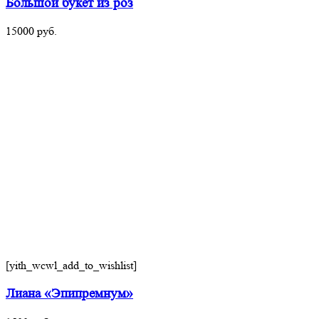
Большой букет из роз
15000
руб.
[yith_wcwl_add_to_wishlist]
Лиана «Эпипремнум»