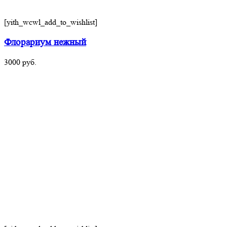
[yith_wcwl_add_to_wishlist]
Флорариум нежный
3000
руб.