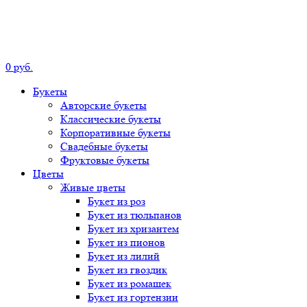
0
р
уб.
Букеты
Авторские
букеты
Классические
букеты
Корпоративные
букеты
Свадебные
букеты
Фруктовые
букеты
Цветы
Живые цветы
Букет
из роз
Букет
из тюльпанов
Букет
из хризантем
Букет
из пионов
Букет
из лилий
Букет
из гвоздик
Букет
из ромашек
Букет
из гортензии