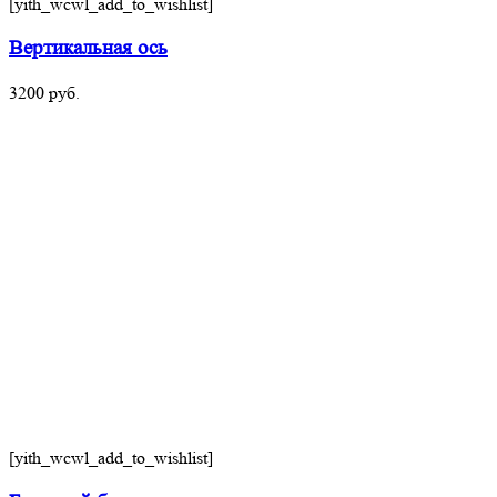
[yith_wcwl_add_to_wishlist]
Вертикальная ось
3200
руб.
[yith_wcwl_add_to_wishlist]