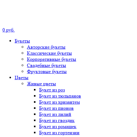
0
р
уб.
Букеты
Авторские
букеты
Классические
букеты
Корпоративные
букеты
Свадебные
букеты
Фруктовые
букеты
Цветы
Живые цветы
Букет
из роз
Букет
из тюльпанов
Букет
из хризантем
Букет
из пионов
Букет
из лилий
Букет
из гвоздик
Букет
из ромашек
Букет
из гортензии