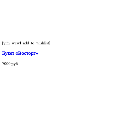
[yith_wcwl_add_to_wishlist]
Букет «Восторг»
7000
руб.