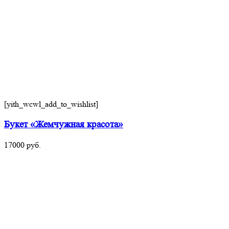
[yith_wcwl_add_to_wishlist]
Букет «Жемчужная красота»
17000
руб.