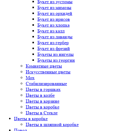
Букет
из эустомы
Букет
из мимозы
Букет
из орхидей
Букет
из ирисов
Букет
из хлопка
Букет
из калл
Букет
из лаванды
Букет
из гербер
Букет
из фрезий
Букеты
из нигелы
Букеты
из георгин
Комнатные цветы
Искусственные цветы
Мох
Стабилизированные
Цветы в горшках
Цветы в колбе
Цветы в корзине
Цветы в коробке
Цветы в Стекле
Цветы в коробке
Цветы в шляпной коробке
Повод