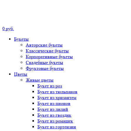
0
р
уб.
Букеты
Авторские
букеты
Классические
букеты
Корпоративные
букеты
Свадебные
букеты
Фруктовые
букеты
Цветы
Живые цветы
Букет
из роз
Букет
из тюльпанов
Букет
из хризантем
Букет
из пионов
Букет
из лилий
Букет
из гвоздик
Букет
из ромашек
Букет
из гортензии