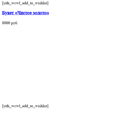
[yith_wcwl_add_to_wishlist]
Букет «Чистое золото»
8000
руб.
[yith_wcwl_add_to_wishlist]