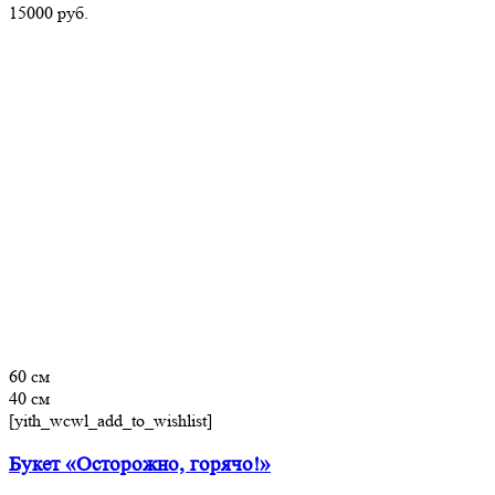
15000
руб.
60 см
40 см
[yith_wcwl_add_to_wishlist]
Букет «Осторожно, горячо!»