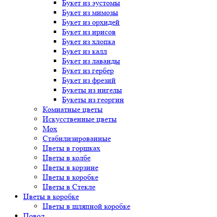
Букет
из эустомы
Букет
из мимозы
Букет
из орхидей
Букет
из ирисов
Букет
из хлопка
Букет
из калл
Букет
из лаванды
Букет
из гербер
Букет
из фрезий
Букеты
из нигелы
Букеты
из георгин
Комнатные цветы
Искусственные цветы
Мох
Стабилизированные
Цветы в горшках
Цветы в колбе
Цветы в корзине
Цветы в коробке
Цветы в Стекле
Цветы в коробке
Цветы в шляпной коробке
Повод