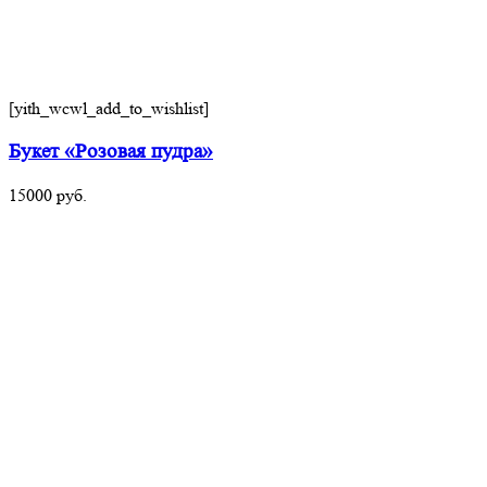
[yith_wcwl_add_to_wishlist]
Букет «Розовая пудра»
15000
руб.