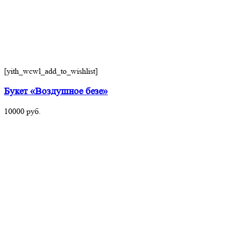
[yith_wcwl_add_to_wishlist]
Букет «Воздушное безе»
10000
руб.