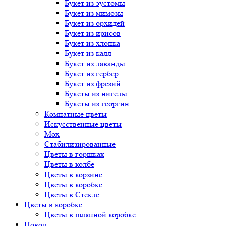
Букет
из эустомы
Букет
из мимозы
Букет
из орхидей
Букет
из ирисов
Букет
из хлопка
Букет
из калл
Букет
из лаванды
Букет
из гербер
Букет
из фрезий
Букеты
из нигелы
Букеты
из георгин
Комнатные цветы
Искусственные цветы
Мох
Стабилизированные
Цветы в горшках
Цветы в колбе
Цветы в корзине
Цветы в коробке
Цветы в Стекле
Цветы в коробке
Цветы в шляпной коробке
Повод