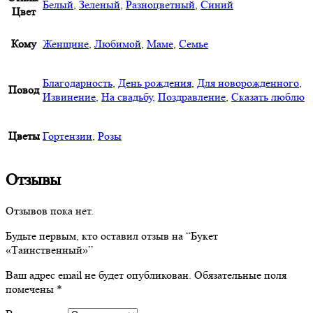
Белый
,
Зеленый
,
Разноцветный
,
Синий
Цвет
Кому
Женщине
,
Любимой
,
Маме
,
Семье
Благодарность
,
День рождения
,
Для новорожденного
,
Повод
Извинение
,
На свадьбу
,
Поздравление
,
Сказать люблю
Цветы
Гортензии
,
Розы
Отзывы
Отзывов пока нет.
Будьте первым, кто оставил отзыв на “Букет
«Таинственный»”
Ваш адрес email не будет опубликован.
Обязательные поля
помечены
*