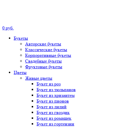
0
р
уб.
Букеты
Авторские
букеты
Классические
букеты
Корпоративные
букеты
Свадебные
букеты
Фруктовые
букеты
Цветы
Живые цветы
Букет
из роз
Букет
из тюльпанов
Букет
из хризантем
Букет
из пионов
Букет
из лилий
Букет
из гвоздик
Букет
из ромашек
Букет
из гортензии