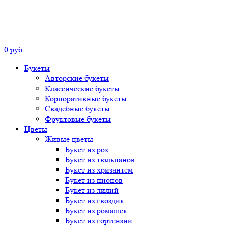
0
р
уб.
Букеты
Авторские
букеты
Классические
букеты
Корпоративные
букеты
Свадебные
букеты
Фруктовые
букеты
Цветы
Живые цветы
Букет
из роз
Букет
из тюльпанов
Букет
из хризантем
Букет
из пионов
Букет
из лилий
Букет
из гвоздик
Букет
из ромашек
Букет
из гортензии