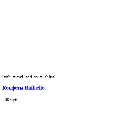
[yith_wcwl_add_to_wishlist]
Конфеты Raffaello
500
руб.