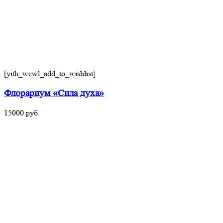
[yith_wcwl_add_to_wishlist]
Флорариум «Сила духа»
15000
руб.