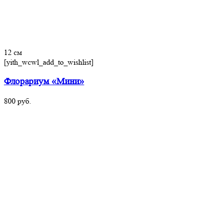
12 см
[yith_wcwl_add_to_wishlist]
Флорариум «Мини»
800
руб.