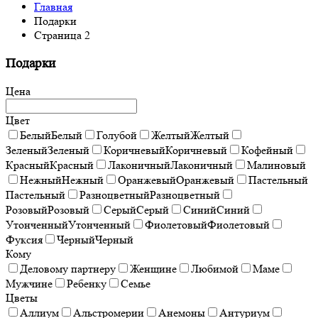
Главная
Подарки
Страница 2
Подарки
Цена
Цвет
Белый
Белый
Голубой
Желтый
Желтый
Зеленый
Зеленый
Коричневый
Коричневый
Кофейный
Красный
Красный
Лаконичный
Лаконичный
Малиновый
Нежный
Нежный
Оранжевый
Оранжевый
Пастельный
Пастельный
Разноцветный
Разноцветный
Розовый
Розовый
Серый
Серый
Синий
Синий
Утонченный
Утонченный
Фиолетовый
Фиолетовый
Фуксия
Черный
Черный
Кому
Деловому партнеру
Женщине
Любимой
Маме
Мужчине
Ребенку
Семье
Цветы
Аллиум
Альстромерии
Анемоны
Антуриум