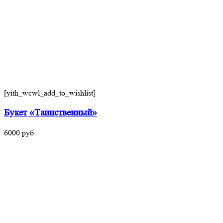
[yith_wcwl_add_to_wishlist]
Букет «Таинственный»
6000
руб.