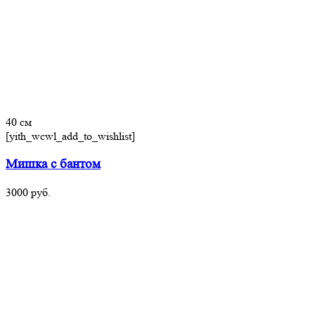
40 см
[yith_wcwl_add_to_wishlist]
Мишка с бантом
3000
руб.