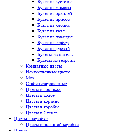
Букет
из эустомы
Букет
из мимозы
Букет
из орхидей
Букет
из ирисов
Букет
из хлопка
Букет
из калл
Букет
из лаванды
Букет
из гербер
Букет
из фрезий
Букеты
из нигелы
Букеты
из георгин
Комнатные цветы
Искусственные цветы
Мох
Стабилизированные
Цветы в горшках
Цветы в колбе
Цветы в корзине
Цветы в коробке
Цветы в Стекле
Цветы в коробке
Цветы в шляпной коробке
Повод