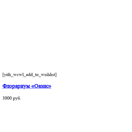
[yith_wcwl_add_to_wishlist]
Флорариум «Оазис»
3000
руб.