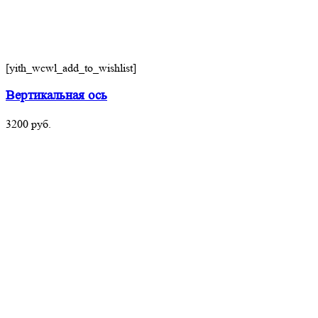
[yith_wcwl_add_to_wishlist]
Вертикальная ось
3200
руб.