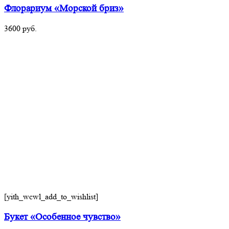
Флорариум «Морской бриз»
3600
руб.
[yith_wcwl_add_to_wishlist]
Букет «Особенное чувство»