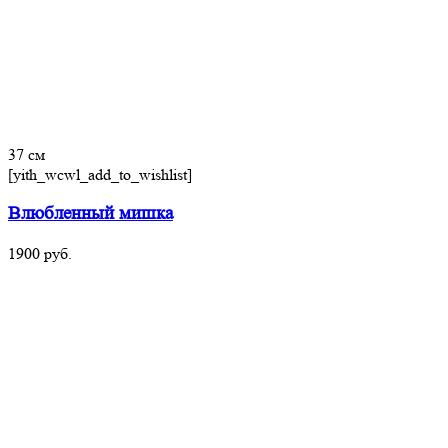
37 см
[yith_wcwl_add_to_wishlist]
Влюбленный мишка
1900
руб.