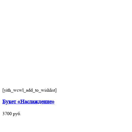
[yith_wcwl_add_to_wishlist]
Букет «Наслаждение»
3700
руб.