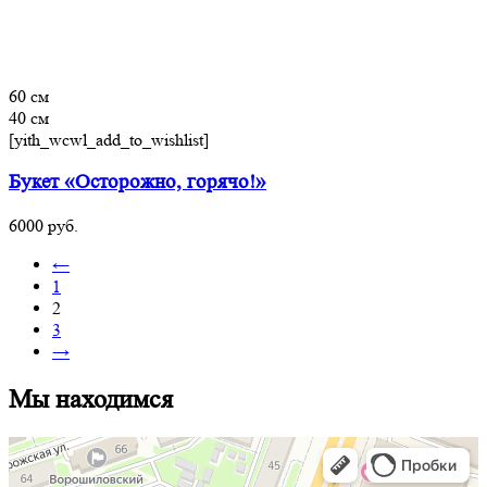
60 см
40 см
[yith_wcwl_add_to_wishlist]
Букет «Осторожно, горячо!»
6000
руб.
←
1
2
3
→
Мы находимся