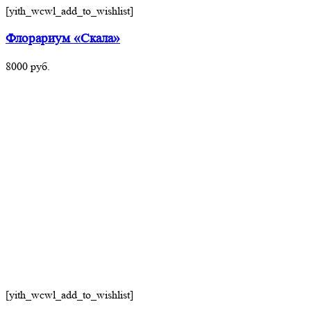
[yith_wcwl_add_to_wishlist]
Флорариум «Скала»
8000
руб.
[yith_wcwl_add_to_wishlist]