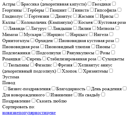
Астры
Брассика (декоративная капуста)
Гвоздики
Георгины
Герберы
Гиацинт
Гиниста
Гипсофила
Гладиолус
Гортензии
Диантус
Жасмин
Ирисы
Каллы
Колокольчик (Кампанула)
Космея
Кустовая роза
Лаванда
Лагурус
Ландыши
Лилии
Матиола
Мимоза
Мускари
Нарцисс
Нарцысс
Нигела
Орнитогалум
Орхидеи
Пионовидная кустовая роза
Пионовидная роза
Пионовидный тлюпан
Пионы
Подснежники
Подсолнухи
Ранункулюсы
Розы
Ромашки
Сирень
Стабилизированная роза
Сухоцветы
Тюльпаны
Физалис
Фрезия
Хелиантус аннус
(декоративный подсолнух)
Хлопок
Хризантемы
Эустома
Повод
Бизнес-поздравления
Благодарность
День рождения
Для новорожденного
Извинение
На свадьбу
Поздравление
Сказать люблю
Сортировать по:
новизне
популярности
цене