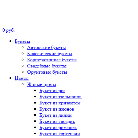
0
р
уб.
Букеты
Авторские
букеты
Классические
букеты
Корпоративные
букеты
Свадебные
букеты
Фруктовые
букеты
Цветы
Живые цветы
Букет
из роз
Букет
из тюльпанов
Букет
из хризантем
Букет
из пионов
Букет
из лилий
Букет
из гвоздик
Букет
из ромашек
Букет
из гортензии