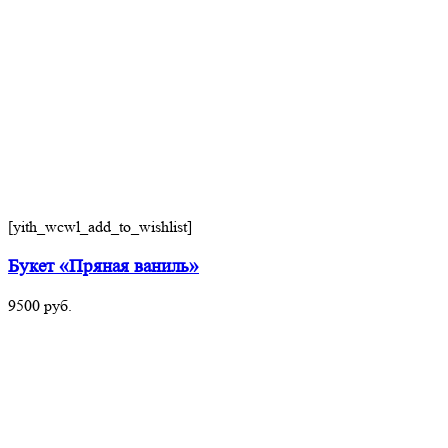
[yith_wcwl_add_to_wishlist]
Букет «Пряная ваниль»
9500
руб.