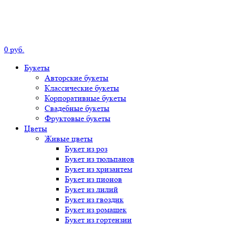
0
р
уб.
Букеты
Авторские
букеты
Классические
букеты
Корпоративные
букеты
Свадебные
букеты
Фруктовые
букеты
Цветы
Живые цветы
Букет
из роз
Букет
из тюльпанов
Букет
из хризантем
Букет
из пионов
Букет
из лилий
Букет
из гвоздик
Букет
из ромашек
Букет
из гортензии