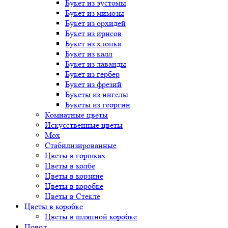
Букет
из эустомы
Букет
из мимозы
Букет
из орхидей
Букет
из ирисов
Букет
из хлопка
Букет
из калл
Букет
из лаванды
Букет
из гербер
Букет
из фрезий
Букеты
из нигелы
Букеты
из георгин
Комнатные цветы
Искусственные цветы
Мох
Стабилизированные
Цветы в горшках
Цветы в колбе
Цветы в корзине
Цветы в коробке
Цветы в Стекле
Цветы в коробке
Цветы в шляпной коробке
Повод