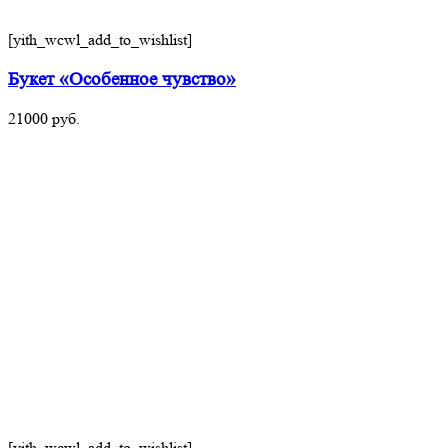
[yith_wcwl_add_to_wishlist]
Букет «Особенное чувство»
21000
руб.
[yith_wcwl_add_to_wishlist]