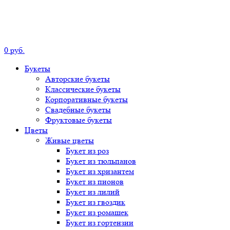
0
р
уб.
Букеты
Авторские
букеты
Классические
букеты
Корпоративные
букеты
Свадебные
букеты
Фруктовые
букеты
Цветы
Живые цветы
Букет
из роз
Букет
из тюльпанов
Букет
из хризантем
Букет
из пионов
Букет
из лилий
Букет
из гвоздик
Букет
из ромашек
Букет
из гортензии