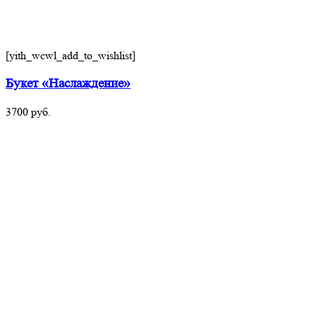
[yith_wcwl_add_to_wishlist]
Букет «Наслаждение»
3700
руб.