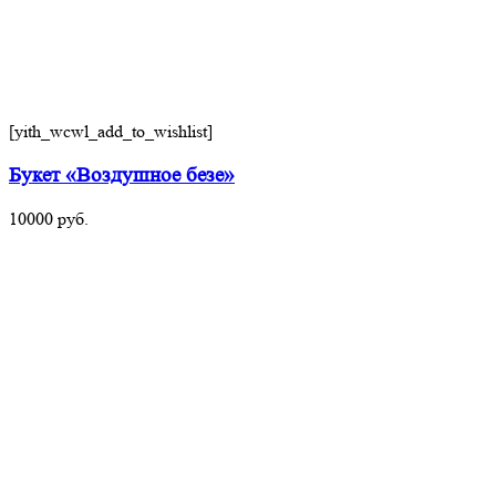
[yith_wcwl_add_to_wishlist]
Букет «Воздушное безе»
10000
руб.