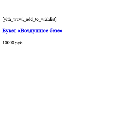
[yith_wcwl_add_to_wishlist]
Букет «Воздушное безе»
10000
руб.