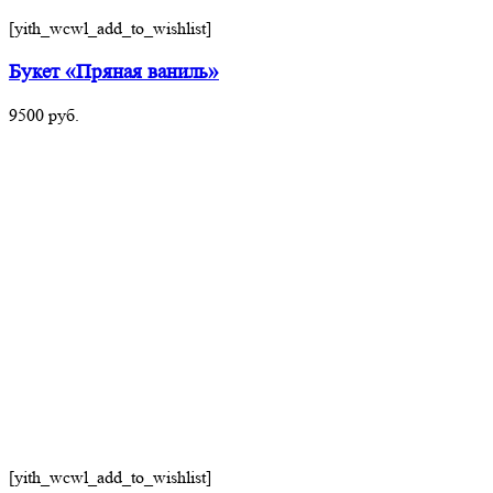
[yith_wcwl_add_to_wishlist]
Букет «Пряная ваниль»
9500
руб.
[yith_wcwl_add_to_wishlist]