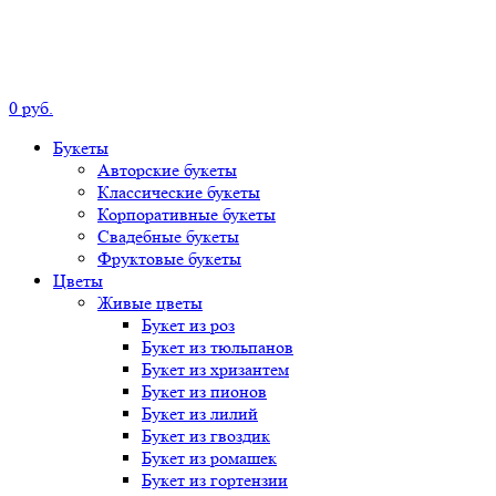
0
р
уб.
Букеты
Авторские
букеты
Классические
букеты
Корпоративные
букеты
Свадебные
букеты
Фруктовые
букеты
Цветы
Живые цветы
Букет
из роз
Букет
из тюльпанов
Букет
из хризантем
Букет
из пионов
Букет
из лилий
Букет
из гвоздик
Букет
из ромашек
Букет
из гортензии