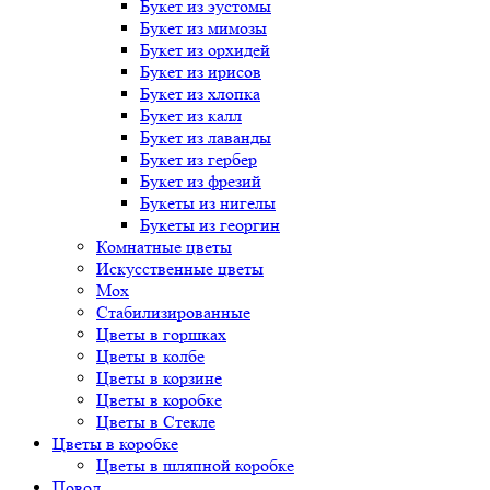
Букет
из эустомы
Букет
из мимозы
Букет
из орхидей
Букет
из ирисов
Букет
из хлопка
Букет
из калл
Букет
из лаванды
Букет
из гербер
Букет
из фрезий
Букеты
из нигелы
Букеты
из георгин
Комнатные цветы
Искусственные цветы
Мох
Стабилизированные
Цветы в горшках
Цветы в колбе
Цветы в корзине
Цветы в коробке
Цветы в Стекле
Цветы в коробке
Цветы в шляпной коробке
Повод