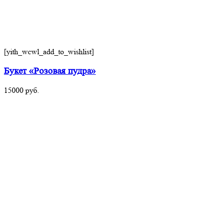
[yith_wcwl_add_to_wishlist]
Букет «Розовая пудра»
15000
руб.