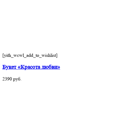
[yith_wcwl_add_to_wishlist]
Букет «Красота любви»
2390
руб.