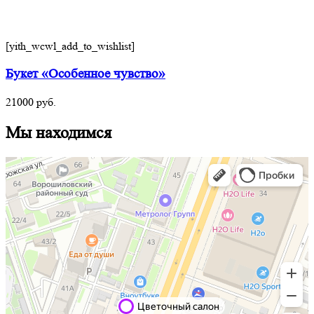
[yith_wcwl_add_to_wishlist]
Букет «Особенное чувство»
21000
руб.
Мы находимся