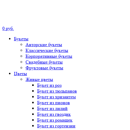
0
р
уб.
Букеты
Авторские
букеты
Классические
букеты
Корпоративные
букеты
Свадебные
букеты
Фруктовые
букеты
Цветы
Живые цветы
Букет
из роз
Букет
из тюльпанов
Букет
из хризантем
Букет
из пионов
Букет
из лилий
Букет
из гвоздик
Букет
из ромашек
Букет
из гортензии