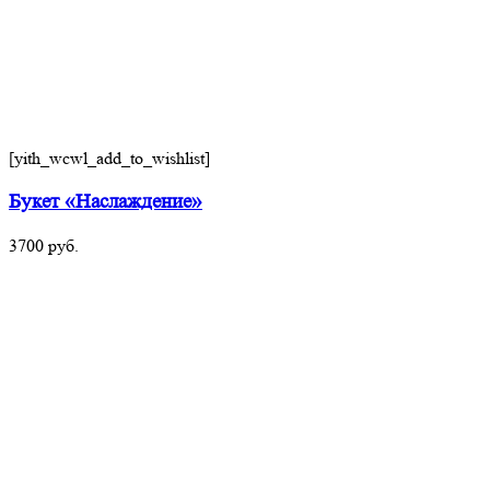
[yith_wcwl_add_to_wishlist]
Букет «Наслаждение»
3700
руб.