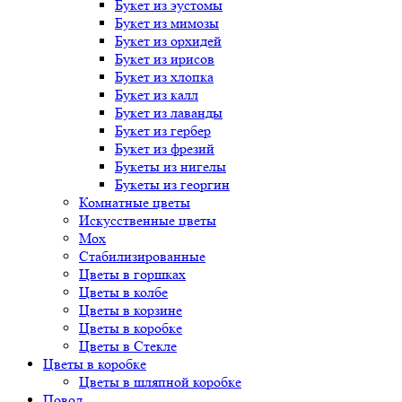
Букет
из эустомы
Букет
из мимозы
Букет
из орхидей
Букет
из ирисов
Букет
из хлопка
Букет
из калл
Букет
из лаванды
Букет
из гербер
Букет
из фрезий
Букеты
из нигелы
Букеты
из георгин
Комнатные цветы
Искусственные цветы
Мох
Стабилизированные
Цветы в горшках
Цветы в колбе
Цветы в корзине
Цветы в коробке
Цветы в Стекле
Цветы в коробке
Цветы в шляпной коробке
Повод