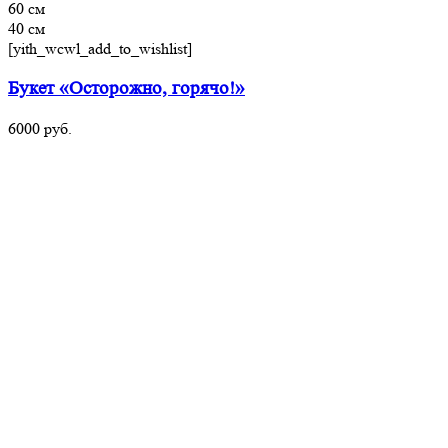
60 см
40 см
[yith_wcwl_add_to_wishlist]
Букет «Осторожно, горячо!»
6000
руб.