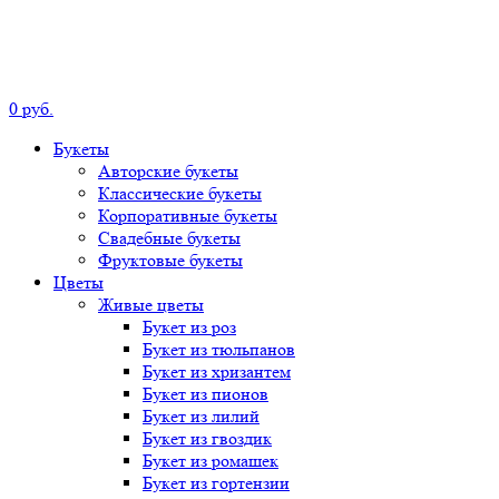
0
р
уб.
Букеты
Авторские
букеты
Классические
букеты
Корпоративные
букеты
Свадебные
букеты
Фруктовые
букеты
Цветы
Живые цветы
Букет
из роз
Букет
из тюльпанов
Букет
из хризантем
Букет
из пионов
Букет
из лилий
Букет
из гвоздик
Букет
из ромашек
Букет
из гортензии