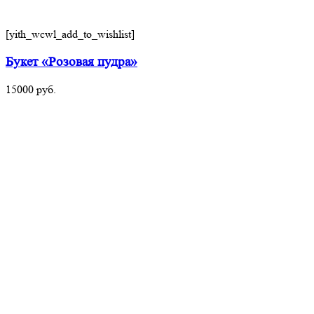
[yith_wcwl_add_to_wishlist]
Букет «Розовая пудра»
15000
руб.