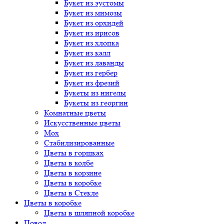
Букет
из эустомы
Букет
из мимозы
Букет
из орхидей
Букет
из ирисов
Букет
из хлопка
Букет
из калл
Букет
из лаванды
Букет
из гербер
Букет
из фрезий
Букеты
из нигелы
Букеты
из георгин
Комнатные цветы
Искусственные цветы
Мох
Стабилизированные
Цветы в горшках
Цветы в колбе
Цветы в корзине
Цветы в коробке
Цветы в Стекле
Цветы в коробке
Цветы в шляпной коробке
Повод