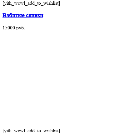
[yith_wcwl_add_to_wishlist]
Взбитые сливки
15000
руб.
[yith_wcwl_add_to_wishlist]