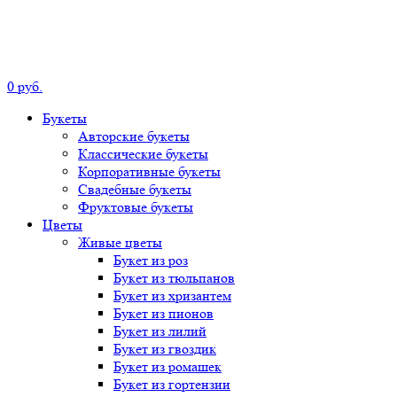
0
р
уб.
Букеты
Авторские
букеты
Классические
букеты
Корпоративные
букеты
Свадебные
букеты
Фруктовые
букеты
Цветы
Живые цветы
Букет
из роз
Букет
из тюльпанов
Букет
из хризантем
Букет
из пионов
Букет
из лилий
Букет
из гвоздик
Букет
из ромашек
Букет
из гортензии