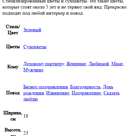
Стабилизированный цветы и сухоцветы- это такие цветы,
которые стоят около 5 лет и не теряют свой вид. Прекрасно
подходят под любой интерьер и повод.
Стиль/
Зеленый
Цвет
Цветы
Сухоцветы
Деловому партнеру
,
Женщине
,
Любимой
,
Маме
,
Кому
Мужчине
Бизнес-поздравления
,
Благодарность
,
День
Повод
рождения
,
Извинение
,
Поздравление
,
Сказать
люблю
Ширина,
18
см
Высота,
23
см