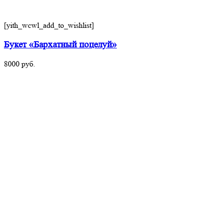
[yith_wcwl_add_to_wishlist]
Букет «Бархатный поцелуй»
8000
руб.