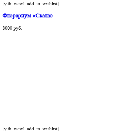
[yith_wcwl_add_to_wishlist]
Флорариум «Скала»
8000
руб.
[yith_wcwl_add_to_wishlist]