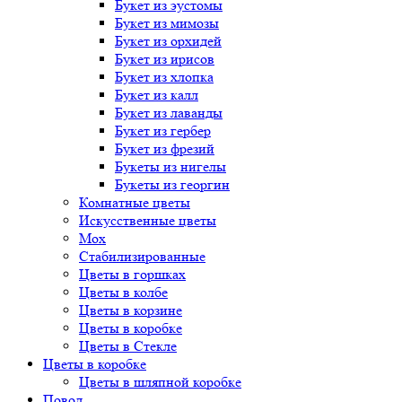
Букет
из эустомы
Букет
из мимозы
Букет
из орхидей
Букет
из ирисов
Букет
из хлопка
Букет
из калл
Букет
из лаванды
Букет
из гербер
Букет
из фрезий
Букеты
из нигелы
Букеты
из георгин
Комнатные цветы
Искусственные цветы
Мох
Стабилизированные
Цветы в горшках
Цветы в колбе
Цветы в корзине
Цветы в коробке
Цветы в Стекле
Цветы в коробке
Цветы в шляпной коробке
Повод