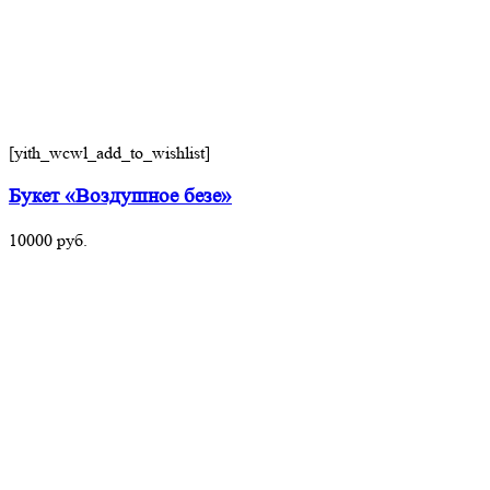
[yith_wcwl_add_to_wishlist]
Букет «Воздушное безе»
10000
руб.