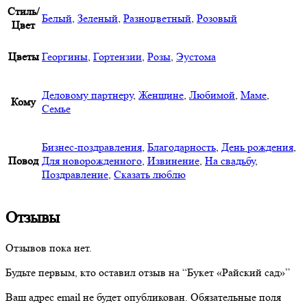
Стиль/
Белый
,
Зеленый
,
Разноцветный
,
Розовый
Цвет
Цветы
Георгины
,
Гортензии
,
Розы
,
Эустома
Деловому партнеру
,
Женщине
,
Любимой
,
Маме
,
Кому
Семье
Бизнес-поздравления
,
Благодарность
,
День рождения
,
Повод
Для новорожденного
,
Извинение
,
На свадьбу
,
Поздравление
,
Сказать люблю
Отзывы
Отзывов пока нет.
Будьте первым, кто оставил отзыв на “Букет «Райский сад»”
Ваш адрес email не будет опубликован.
Обязательные поля