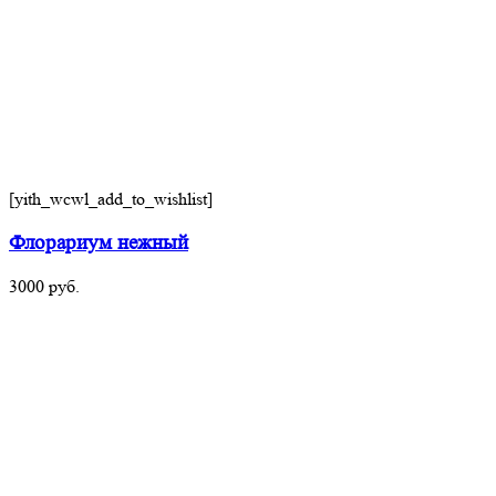
[yith_wcwl_add_to_wishlist]
Флорариум нежный
3000
руб.