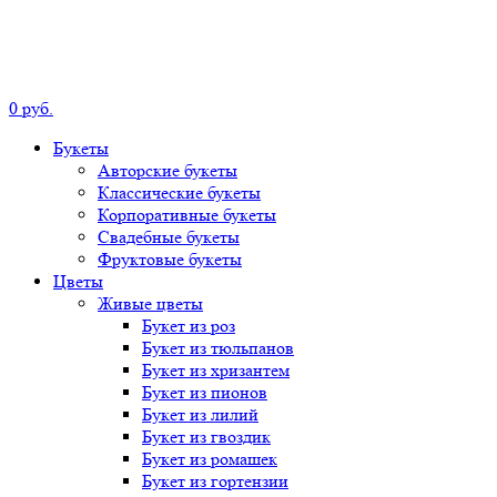
0
р
уб.
Букеты
Авторские
букеты
Классические
букеты
Корпоративные
букеты
Свадебные
букеты
Фруктовые
букеты
Цветы
Живые цветы
Букет
из роз
Букет
из тюльпанов
Букет
из хризантем
Букет
из пионов
Букет
из лилий
Букет
из гвоздик
Букет
из ромашек
Букет
из гортензии