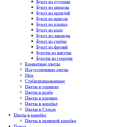
Букет
из эустомы
Букет
из мимозы
Букет
из орхидей
Букет
из ирисов
Букет
из хлопка
Букет
из калл
Букет
из лаванды
Букет
из гербер
Букет
из фрезий
Букеты
из нигелы
Букеты
из георгин
Комнатные цветы
Искусственные цветы
Мох
Стабилизированные
Цветы в горшках
Цветы в колбе
Цветы в корзине
Цветы в коробке
Цветы в Стекле
Цветы в коробке
Цветы в шляпной коробке
Повод