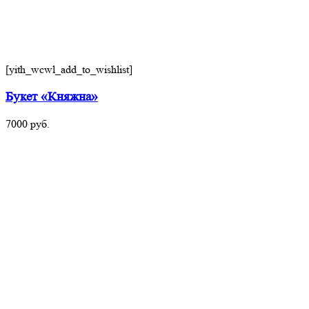
[yith_wcwl_add_to_wishlist]
Букет «Княжна»
7000
руб.