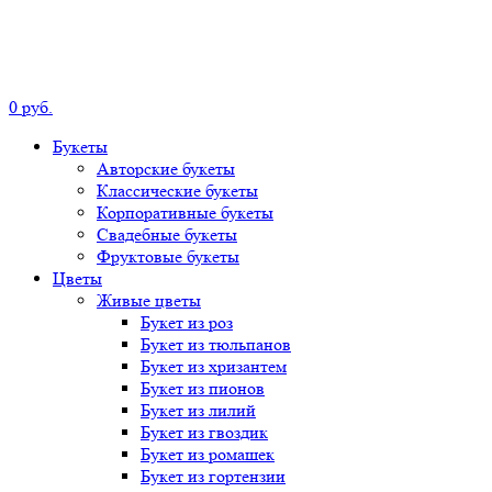
0
р
уб.
Букеты
Авторские
букеты
Классические
букеты
Корпоративные
букеты
Свадебные
букеты
Фруктовые
букеты
Цветы
Живые цветы
Букет
из роз
Букет
из тюльпанов
Букет
из хризантем
Букет
из пионов
Букет
из лилий
Букет
из гвоздик
Букет
из ромашек
Букет
из гортензии