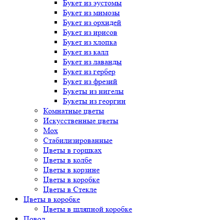
Букет
из эустомы
Букет
из мимозы
Букет
из орхидей
Букет
из ирисов
Букет
из хлопка
Букет
из калл
Букет
из лаванды
Букет
из гербер
Букет
из фрезий
Букеты
из нигелы
Букеты
из георгин
Комнатные цветы
Искусственные цветы
Мох
Стабилизированные
Цветы в горшках
Цветы в колбе
Цветы в корзине
Цветы в коробке
Цветы в Стекле
Цветы в коробке
Цветы в шляпной коробке
Повод