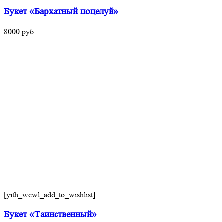
Букет «Бархатный поцелуй»
8000
руб.
[yith_wcwl_add_to_wishlist]
Букет «Таинственный»