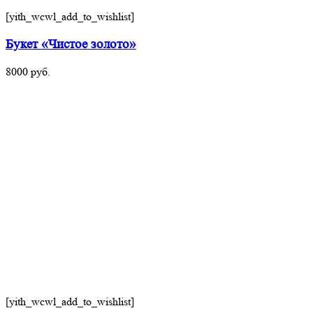
[yith_wcwl_add_to_wishlist]
Букет «Чистое золото»
8000
руб.
[yith_wcwl_add_to_wishlist]