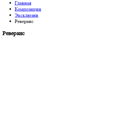
Главная
Композиции
Эксклюзив
Реверанс
Реверанс