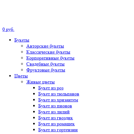
0
р
уб.
Букеты
Авторские
букеты
Классические
букеты
Корпоративные
букеты
Свадебные
букеты
Фруктовые
букеты
Цветы
Живые цветы
Букет
из роз
Букет
из тюльпанов
Букет
из хризантем
Букет
из пионов
Букет
из лилий
Букет
из гвоздик
Букет
из ромашек
Букет
из гортензии