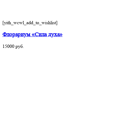
[yith_wcwl_add_to_wishlist]
Флорариум «Сила духа»
15000
руб.