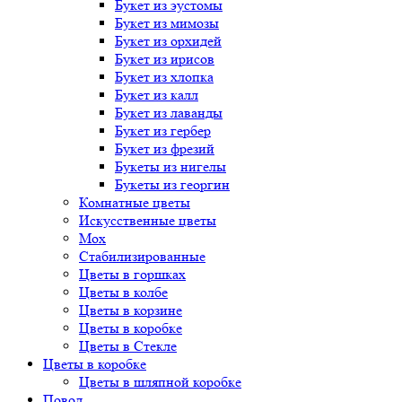
Букет
из эустомы
Букет
из мимозы
Букет
из орхидей
Букет
из ирисов
Букет
из хлопка
Букет
из калл
Букет
из лаванды
Букет
из гербер
Букет
из фрезий
Букеты
из нигелы
Букеты
из георгин
Комнатные цветы
Искусственные цветы
Мох
Стабилизированные
Цветы в горшках
Цветы в колбе
Цветы в корзине
Цветы в коробке
Цветы в Стекле
Цветы в коробке
Цветы в шляпной коробке
Повод