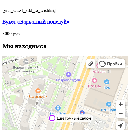
[yith_wcwl_add_to_wishlist]
Букет «Бархатный поцелуй»
8000
руб.
Мы находимся