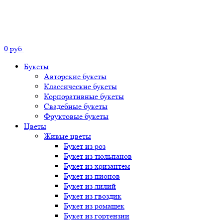
0
р
уб.
Букеты
Авторские
букеты
Классические
букеты
Корпоративные
букеты
Свадебные
букеты
Фруктовые
букеты
Цветы
Живые цветы
Букет
из роз
Букет
из тюльпанов
Букет
из хризантем
Букет
из пионов
Букет
из лилий
Букет
из гвоздик
Букет
из ромашек
Букет
из гортензии