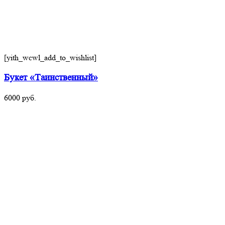
[yith_wcwl_add_to_wishlist]
Букет «Таинственный»
6000
руб.