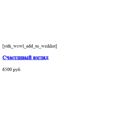
[yith_wcwl_add_to_wishlist]
Счастливый взгляд
6500
руб.